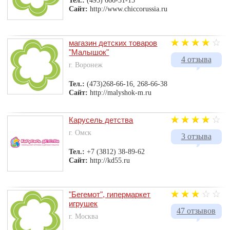
Тел.:
(495) 666-31-15
Сайт:
http://www.chiccorussia.ru
магазин детских товаров
"Малышок"
4 отзыва
г. Воронеж
Тел.:
(473)268-66-16, 268-66-38
Сайт:
http://malyshok-m.ru
Карусель детства
г. Омск
3 отзыва
Тел.:
+7 (3812) 38-89-62
Сайт:
http://kd55.ru
"Бегемот", гипермаркет
игрушек
47 отзывов
г. Москва