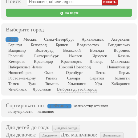
Поиск
на карте
Выберите город
Все
Москва
Санкт-Петербург
Архангельск
Астрахань
Барнаул
Белгород
Брянск
Владивосток
Владикавказ
Владимир
Волгоград
Волжский
Вологда
Воронеж
Грозный
Екатеринбург
Ижевск
Иркутск
Казань
Кемерово
Краснодар
Красноярск
Липецк
Махачкала
Набережные Челны
Нижний Новгород
Новокузнецк
Новосибирск
Омск
Оренбург
Пенза
Пермь
Ростов-на-Дону
Рязань
Самара
Саратов
Тольятти
Томск
Тула
Тюмень
Ульяновск
Уфа
Хабаровск
Челябинск
Ярославль
Выбрать другой город
Сортировать по
рейтингу
количеству отзывов
популярности
названию
Для детей до года:
Для детей до года
Для девочек:
Для мальчиков:
Для девочек
Для мальчиков