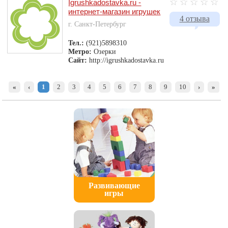
Igrushkadostavka.ru -
интернет-магазин игрушек
4 отзыва
г. Санкт-Петербург
Тел.:
(921)5898310
Метро:
Озерки
Сайт:
http://igrushkadostavka.ru
«
‹
1
2
3
4
5
6
7
8
9
10
›
»
Развивающие
игры