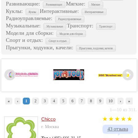
Развивающие:
Мягкие:
Развивающие
Мягкие
Куклы:
Интерактивные:
Куклы
Интерактивные
Радиоуправляемые:
Радиоуправляемые
Музыкальные:
Транспорт:
Музыкальные
Транспорт
Модели для сборки:
Модели для сборки
Спорт и отдых:
Спорт и отдых
Прыгунки, ходунки, качели:
Прыгунки, ходунки, качели
«
‹
1
2
3
4
5
6
7
8
9
10
›
»
1—10 из 311.
Chicco
г. Москва
43 отзыва