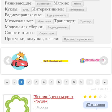
Развивающие:
Мягкие:
Развивающие
Мягкие
Куклы:
Интерактивные:
Куклы
Интерактивные
Радиоуправляемые:
Радиоуправляемые
Музыкальные:
Транспорт:
Музыкальные
Транспорт
Модели для сборки:
Модели для сборки
Спорт и отдых:
Спорт и отдых
Прыгунки, ходунки, качели:
Прыгунки, ходунки, качели
«
‹
1
2
3
4
5
6
7
8
9
10
›
»
1—10 из 311.
"Бегемот", гипермаркет
игрушек
47 отзывов
г. Москва