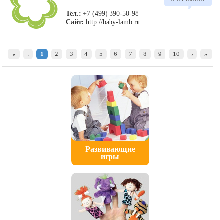
Тел.:
+7 (499) 390-50-98
Сайт:
http://baby-lamb.ru
«
‹
1
2
3
4
5
6
7
8
9
10
›
»
Развивающие
игры