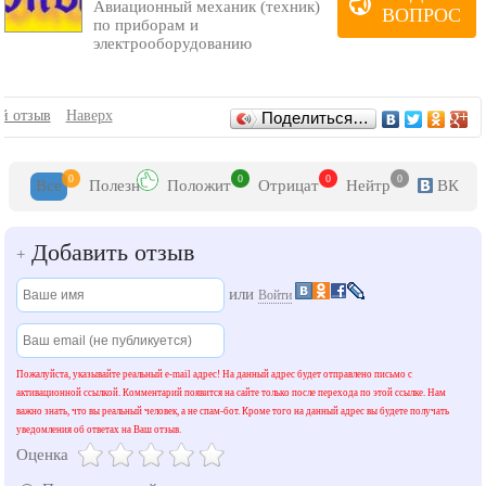
Авиационный механик (техник)
ВОПРОС
по приборам и
электрооборудованию
Отзывы
й отзыв
Наверх
Поделиться…
0
0
0
0
Все
Полезн
Положит
Отрицат
Нейтр
ВК
Добавить отзыв
+
или
Войти
Пожалуйста, указывайте реальный e-mail адрес! На данный адрес будет отправлено письмо с
активационной ссылкой. Комментарий появится на сайте только после перехода по этой ссылке. Нам
важно знать, что вы реальный человек, а не спам-бот. Кроме того на данный адрес вы будете получать
уведомления об ответах на Ваш отзыв.
Оценка