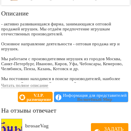
Описание
- активно развивающаяся фирма, занимающаяся оптовой
продажей игрушек. Мы отдаём предпочтение игрушкам
отечественных производителей.
Основное направление деятельности - оптовая продажа игр и
игрушек.
Мы работаем с производителями игрушек из городов Москва,
Санкт-Петербург, Иваново, Киров, Уфа, Чебоксары, Кемерово,
Челябинск, Пенза, Казань, Котовск и др.
Мы постоянно находимся в поиске производителей, наиболее
интересной, качественной и недорогой игрушки.
Читать полное описание
Еженедельно осуществляются поставки продукции.
V.I.P.
Информация для представителей
размещение
Волшебный Мир
На отзывы отвечает
brosaeVag
ЗАДАТЬ