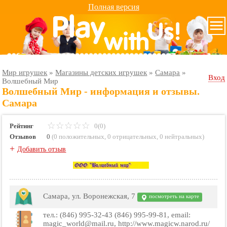
Полная версия
Мир игрушек
»
Магазины детских игрушек
»
Самара
»
Вход
Волшебный Мир
Волшебный Мир - информация и отзывы.
Самара
Рейтинг
0(0)
Отзывов
0
(
0 положительных
,
0 отрицательных
,
0 нейтральных
)
+
Добавить отзыв
Самара, ул. Воронежская, 7
посмотреть на карте
тел.: (846) 995-32-43 (846) 995-99-81, email:
magic_world@mail.ru, http://www.magicw.narod.ru/