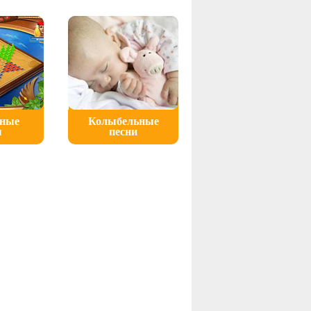
ьные
Колыбельные
ы
песни