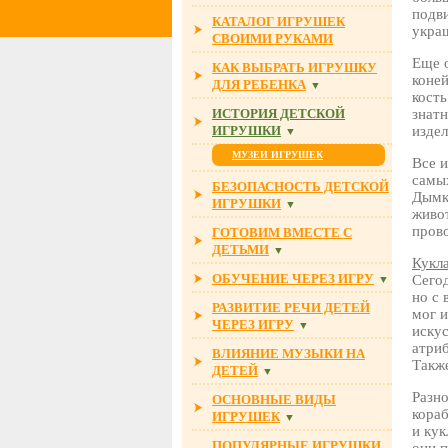
подв
КАТАЛОГ ИГРУШЕК
укра
СВОИМИ РУКАМИ
Еще 
КАК ВЫБРАТЬ ИГРУШКУ
коней
ДЛЯ РЕБЕНКА
▼
кость
ИСТОРИЯ ДЕТСКОЙ
знатн
ИГРУШКИ
издел
▼
МУЗЕИ ИГРУШЕК
Все и
самых
БЕЗОПАСНОСТЬ ДЕТСКОЙ
Дымко
ИГРУШКИ
▼
живот
прово
ГОТОВИМ ВМЕСТЕ С
ДЕТЬМИ
▼
Кукл
ОБУЧЕНИЕ ЧЕРЕЗ ИГРУ
Сегод
▼
но с 
РАЗВИТИЕ РЕЧИ ДЕТЕЙ
мог 
ЧЕРЕЗ ИГРУ
▼
искус
атриб
ВЛИЯНИЕ МУЗЫКИ НА
Также
ДЕТЕЙ
▼
Разн
ОСНОВНЫЕ ВИДЫ
кораб
ИГРУШЕК
▼
и кук
ПОПУЛЯРНЫЕ ИГРУШКИ