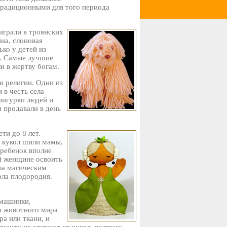
традиционными для того периода
играли в троянских
на, слоновая
ько у детей из
л. Самые лучшие
и в жертву богам.
и религии. Одни из
 в честь села
фигурки людей и
 продавали в день
ти до 8 лет.
м кукол шили мамы,
 ребенок вполне
ей женщине освоить
ала магическим
ола плодородия.
 машинки,
ли животного мира
ра или ткани, и