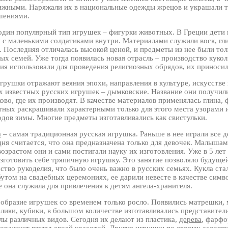
ижными. Наряжали их в национальные одежды жрецов и украшали 
шениями.
один популярный тип игрушек – фигурки животных. В Греции дети 
 с маленькими солдатиками внутри. Материалами служили воск, гли
. Последняя отличалась высокой ценой, и предметы из нее были тол
ых семей. Уже тогда появилась новая отрасль – производство куко
ия использовали для проведения религиозных обрядов, их приносил
грушки отражают веяния эпохи, направления в культуре, искусстве 
 известных русских игрушек – дымковские. Название они получили
во, где их производят. В качестве материалов применялась глина, 
ных раскрашивали характерными только для этого места узорами и
дов зимы. Многие предметы изготавливались как свистульки.
а
– самая традиционная русская игрушка. Раньше в нее играли все де
ня считается, что она предназначена только для девочек. Малыша
возрастом они и сами постигали науку их изготовления. Уже в 5 лет
изготовить себе тряпичную игрушку. Это занятие позволяло будущ
ство рукоделия, что было очень важно в русских семьях. Кукла ст
утом на свадебных церемониях, ее дарили невесте в качестве симв
 она служила для привлечения к детям ангела-хранителя.
ообразие игрушек со временем только росло. Появились матрешки,
лики, кубики, в большом количестве изготавливались представите
лы различных видов. Сегодня их делают из пластика,
дерева
, фарфо