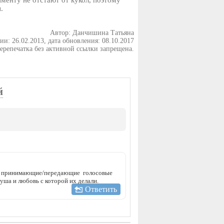
менту не отстают от кукол, поэтому
.
Автор: Данчишина Татьяна
и: 26.02.2013, дата обновления: 08.10.2017
ерепечатка без активной ссылки запрещена.
й
ки принимающие/передающие голосовые
уша и любовь с которой их делали.
Ответить