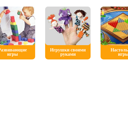
Развивающие
Игрушки своими
Настол
игры
руками
игр