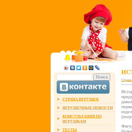
ИС
Страна
Исто
прид
СТРАНА ИГРУШЕК
давал
первы
ИГРУШЕЧНЫЕ НОВОСТИ
изде
КОНСУЛЬТАЦИЯ ПО
(пог
ИГРУШКАМ
Фигур
ТЕСТЫ
больш