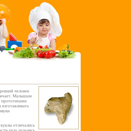
ревний человек
зничает. Малышам
ь прототипами
 изготавливать
звуки
 куклы отличались
сти тела делались