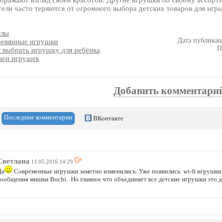
оражают взгляд своей красотой. Другие игрушки по своему ассорти
ели часто теряются от огромного выбора детских товаров для игры
клы
Дата публикаци
ревянные игрушки
П
 выбрать игрушку для ребёнка
зеи игрушек
Добавить комментари
Последние комментарии
ВКонтакте
Светлана
11.05.2016 14:29
Да
Современные игрушки заметно изменились. Уже появились wi-fi игруш
сообщения мишки Bochi. Но главное что объединяет все детские игрушки это д