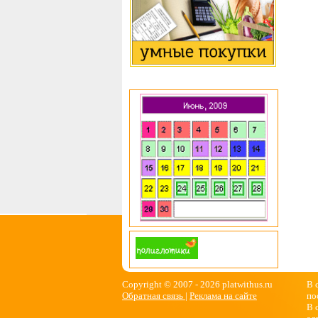
Copyright © 2007 -
2026 platwithus.ru
В 
Обратная связь
|
Реклама на сайте
по
В 