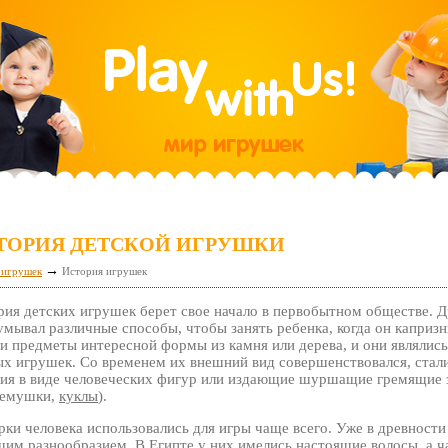
ТОРИЯ ДЕТСКОЙ ИГРУШКИ
→
 игрушек
История игрушек
рия детских игрушек берет свое начало в первобытном обществе. Д
умывал различные способы, чтобы занять ребенка, когда он капри
и предметы интересной формы из камня или дерева, и они являлис
х игрушек. Со временем их внешний вид совершенствовался, стали
лия в виде человеческих фигур или издающие шуршащие гремящие 
ремушки,
куклы
).
ки человека использовались для игры чаще всего. Уже в древности
им разнообразием. В Египте у них имелись настоящие волосы, а ча