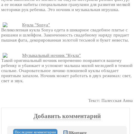
а ее ножки набиты специальными гранулами для развития мелкой
моторики рук ребенка. Это ночник и музыкальная игрушка.
Кукла "Sonya"
Великолепная кукла Sonya одета в шикарное свадебное платье с
рюшами и шлейфом. Законченность свадебному наряду придает
пышная фата, декорированная золотой тесьмой и букет невесты.
Музыкальный ночник "Кукла"
Такой оригинальный ночник непременно понравится вашему
ребенку и убаюкает и успокоит малыша милой мелодией в темной
спальне. Очаровательное личико плюшевой куклы обладает
приятным запахом. Ночник может работать в двух режимах: свет,
свет и звук.
Текст: Палесская Анна
Добавить комментарий
Последние комментарии
ВКонтакте