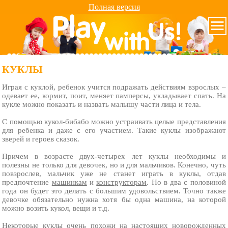
Полная версия
КУКЛЫ
Играя с куклой, ребенок учится подражать действиям взрослых –
одевает ее, кормит, поит, меняет памперсы, укладывает спать. На
кукле можно показать и назвать малышу части лица и тела.
С помощью кукол-бибабо можно устраивать целые представления
для ребенка и даже с его участием. Такие куклы изображают
зверей и героев сказок.
Причем в возрасте двух-четырех лет куклы необходимы и
полезны не только для девочек, но и для мальчиков. Конечно, чуть
повзрослев, мальчик уже не станет играть в куклы, отдав
предпочтение
машинкам
и
конструкторам
. Но в два с половиной
года он будет это делать с большим удовольствием. Точно также
девочке обязательно нужна хотя бы одна машина, на которой
можно возить кукол, вещи и т.д.
Некоторые куклы очень похожи на настоящих новорожденных