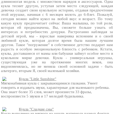
длинноногая модель с множеством нарядов и аксессуаров. Одна
кукла теснит другую, уступая затем место следующей, каждая
девочка создает свою кукольную историю, отдавая предпочтение
этой игрушке, начиная с 6 месяцев вплоть до 6-8лет. Пожалуй,
сегодня можно найти кукол на любой вкус и возраст. По тому
какую куклу предпочитает сейчас Ваша малышка, по той роли,
которая ей предназначена, Вы, сможете больше узнать об
интересах и потребностях дочурки. Растроганно наблюдая за
детской игрой, мы - взрослые наверняка вспомним и о своей
любимой кукле, которая долгое время была нашим лучшим
другом. Такое "погружение" в собственное детство подарит нам
радость и особую эмоциональную близость с ребенком. Кстати,
куклы, доставшиеся от мамы или бабушки займут особое место в
кукольном мирке девочки. Кукла - универсальная игрушка,
существующая уже на протяжении многих веков, она
видоизменялась, но не меняла своей основной задачи - быть
альтерэго, вторым Я, своей маленькой хозяйки.
Кукла "Little Sunshine"
Мягконабивная кукла с закрывающимися глазками. Умеет
говорить и издавать звуки, характерные для маленького ребенка.
Она знает более 35 слов, может произнести 33 фразы,
воспроизвести 5 звуков и 17 мелодий будильника.
Кукла "Сладкие сны"
Кукла выполнена из мягкого на ощупь материала разных фактур,