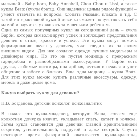
малышей - Baby born, Baby Annabell, Chou Chou и Lissi, а также
куклы Bratz (куклы братц). Они наделены целым рядом функций –
умеют отвечать на вопросы, хлопать глазами, плакать и т.д. С
такой интерактивной куклой девочка сможет почувствовать себя
мамой и научится ухаживать за маленьким ребенком.
Одна из самых популярных кукол на сегодняшний день – кукла
Барби, которая символизирует успех и воплощает представления
девочек о стиле, красоте и успехе. Эти куклы могут помочь
формированию вкуса у девочек, учат следить их за своим
внешним видом. Для нее создают одежду лучшие модельеры и
дизайнеры мира. Но это не пустая модница с прекрасным
гардеробом и разнообразными аксессуарами. У Барби есть
друзья, любимые питомцы, она добрая, чуткая и нежная и учит
общению и заботе о близких. Еще одна модница – кукла Bratz.
Для этих кукол можно купить различные аксессуары, одежду,
мебель и даже целые дома.
Какую выбрать куклу для девочки?
Н.В. Богданова, детский психолог, психоаналитик
В начале это кукла-младенец, которую Ваша, совсем еще
крохотная дочурка нянчит, укладывает спать, катает в коляске.
Затем кукла становится для девочки главной хранительницей
секретов, утешительницей, подругой и даже сестрой. Спустя
некоторое время фавориткой оказывается кукла-красотка,