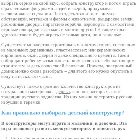
выбрать серию на свой вкус, собрать конструктор и потом играть
с различными фигурками людей и зверей, придумывая
всевозможные сценарии. Чего здесь только нет - дома с
обстановкой, коттеджи и фермы с животными, рыцарские замки,
роскошные дворцы, пиратские корабли, аэропорты с самолетами,
игровые площадки с детьми, и многое другое! В такие игры с
удовольствием будут играть не только дети, но и взрослые.
Существует множество строительных конструкторов, состоящих
из маленьких деревянных, пластмассовых или керамических
кирпичиков, окон, дверей и даже специального цемента. Такой
набор даст ребенку возможность почувствовать себя настоящим
строителем и дать волю своей фантазии. Причем, построенный
домик можно снова разобрать – для этого его нужно опустить в
воду на несколько часов.
Существует также огромное количество конструкторов из
натурального материала –
дерева
, в основе которых лежат
традиции русского зодчества. Из них можно построить русские
избушки и теремки.
Как правильно выбирать детский конструктор?
В конструкторы могут играть и мальчики, и девочки. Эта
игра позволяет развить мелкую моторику и ловкость рук.
При выборе конструктора ориентируйтесь на возраст