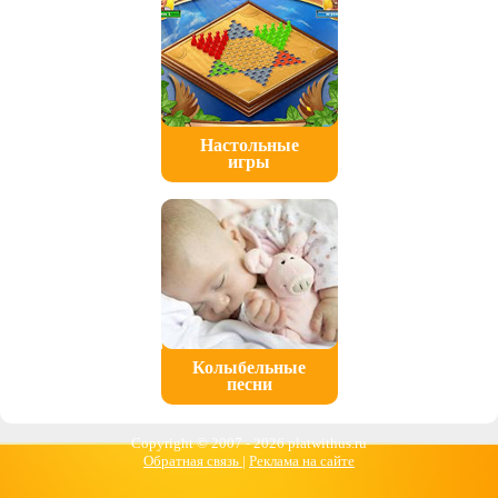
Настольные
игры
Колыбельные
песни
Copyright © 2007 -
2026 platwithus.ru
Обратная связь
|
Реклама на сайте