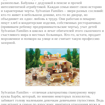
разнополые. Бабушка с дедушкой в пенсне и прочей
интеллигентной атрибутикой. Каждая семья имеет свою историю
и характерные черты. Sylvanian Families – звери разных сословий:
кто-то живет в небольшом домике, кто-то во дворце, но
объединяет их одно: любовь к труду. Они работаю в пекарне:
пекут хлеб и кондитерские изделия, собственных ресторанчиках
(прививаем ребенку предпринимательские черты), учат детей
Sylvanian Families в школах и лечат обитателей этого сказочного и
счастливого мира в местных больницах. Кто-то, кстати, продает
мороженное и попкорн на улице и не считает такую профессию
зазорной.
Sylvanian Families – отличная альтернатива гламурному миру
куклы Барби, который, по мнению некоторых психологов,
забивает голову маленьким девочкам девичьими глупостями. Ведь
они играют в семью по взрослому, имитируя отношения мужа и