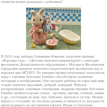
сюжетов можно разыграть с ребенком?
В 2010 году наборы Сильвания Фэмилис получили премию
«Игрушка года – «Детские пихологи рекомендуют», ежегодно
вручаемую Департаментом образования г. Москвы и Московским
городским центром психолого-педагогической экспертизы игр и
игрушек при МГППУ. По мнению профессиональных психологов,
игры с героями Sylvanian Families способствуют развитию
моторики и воображения. Они окунают ребенка во взрослый мир,
только сказочно красивый, добрый, изящный. Ребенок
воспроизводит семейные отношения, недаром героями Sylvanian
Families являются целые семьи – кролики, овечки, собачки, ежики
и др., состоящие из мам, пап, бабушек, братьев и сестер. Можно
играть в «соседей» (и эти игры должны отличаться от реальности
происходящего на лестничной клетке). Играя со Sylvanian