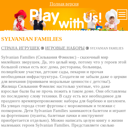
Полная версия
SYLVANIAN FAMILIES
СТРАНА ИГРУШЕК
ИГРОВЫЕ НАБОРЫ
SYLVANIAN FAMILIES
Sylvanian Families (Сильвания Фэмилис) - сказочный мир
милейших зверушек. Да, это целый мир, потому что у героев этой
большой семьи есть все: дома, рестораны, больницы,
полицейские участки, детские сады, пекарни и прочая
необходимая инфраструктура. Создатели не забыли даже о церкви
для венчания (прививаем моральные ценности с детства!).
Жилища Сильвания Фэмилис настолько уютные, что даже
взрослые были бы не прочь пожить в таком доме. Они обставлены
по последнему слову техники. В саду есть все необходимое для
праздного времяпрепровожения: наборы для барбекю и шезлонги.
На улицах города стоят фургоны с мороженным и тележки с
попкорном. Дети Sylvanian Families занимаются балетом и играют
на фортепиано (пуанты, балетные пачки и инструмент
приобретается отдельно). Можно написать целую книгу о жизни
маленьких героев Sylvanian Families. Представляете сколько