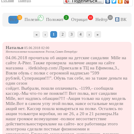
Отзывы
й отзыв
благотворительных акциях, и стремится сделать свои товары
Наверх
Поделиться…
доступными совершенно для всех. Пожалуй, именно это качество
можно считать одним из основных достоинств. Далеко не все
люди могут покупать своим детям через чур дорогие игрушки,
32
2
10
20
Все
Полезн
Положит
Отрицат
Нейтр
ВК
кто-то просто не видит смысла переплачивать, ведь дети очень
быстро растут и постоянно просят купить что-то новое, игрушки
быстро устаревают в их глазах. Поэтому подобная политика
«
‹
1
2
3
4
›
»
фирмы вполне оправдана и понятна.
Товары в сети магазинов можно приобрести как в розницу, так и
оптом. При этом можно посетить какой-либо из филиалов
Наталья
05.06.2018 02:00
самостоятельно, а можно сделать покупку в интернет-магазине.
Местоположение пользователя: Россия, Санкт-Петербург
04.06.2018 прочитала об акции на детские сандалии Mille на
сайте A-Piter. Также проверила наличие акции на сайте
магазина . /detkishop.com/.Приехали в ТЦ на Ефимова,3.,
Взяли обувь с полки с огромной надписью "599
рублей, Суперакция!!!". Обувь так себе, но за такие деньги на
один сезон
сойдет. Выбрали, пошли оплачивать. -1199,- сообщила
кассир.-Мы что-то не поняли!!! Вот полка, вот сандалии
Mille, вот надпись обакции?!!! -Акция только на одну модель
Mille.Вот в самом углу этой полки, навсе остальные модели
акций нет. Кассир пошла ковыряться на полке. Остались по
акции толькотри коробки, но не 26, а 20 и 21 размеры.На
наше громкое возмущение -полное несоответствие
действительностирекламе на сайте- все работницы этого
лохотрона сделали постные физиономии и