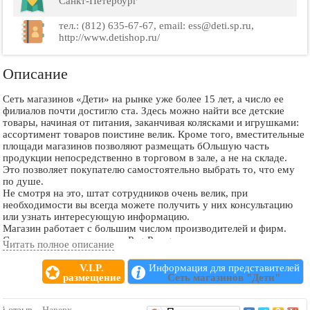
Санкт-Петербург
тел.: (812) 635-67-67, email: ess@deti.sp.ru,
http://www.detishop.ru/
Описание
Сеть магазинов «Дети» на рынке уже более 15 лет, а число ее
филиалов почти достигло ста. Здесь можно найти все детские
товары, начиная от питания, заканчивая колясками и игрушками:
ассортимент товаров поистине велик. Кроме того, вместительные
площади магазинов позволяют размещать бОльшую часть
продукции непосредственно в торговом в зале, а не на складе.
Это позволяет покупателю самостоятельно выбрать то, что ему
по душе.
Не смотря на это, штат сотрудников очень велик, при
необходимости вы всегда можете получить у них консультацию
или узнать интересующую информацию.
Магазин работает с большим числом производителей и фирм.
Среди них есть, например, Peg-Perego – итальянская компания,
Читать полное описание
которая производит в первую очередь детские коляски, манежи,
удобные стульчики; или не менее известная фирма OKBABY,
V.I.P.
Информация для представителей
которая производит удобные детские ванночки. Несмотря на то,
размещение
Сеть магазинов "Дети"
что все бренды достаточно известны, цены в сети магазинов
«Дети» вполне приемлемые, ведь компания часто участвует в