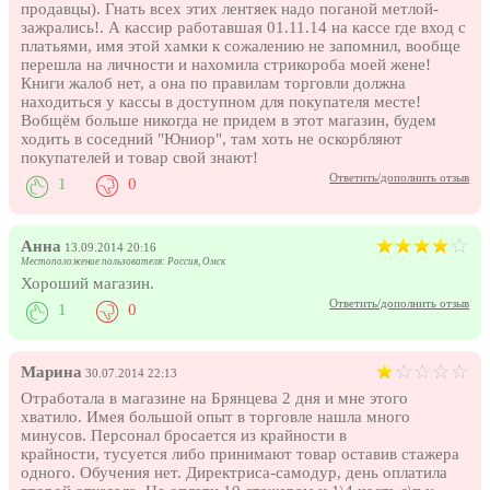
продавцы). Гнать всех этих лентяек надо поганой метлой-
зажрались!. А кассир работавшая 01.11.14 на кассе где вход с
платьями, имя этой хамки к сожалению не запомнил, вообще
перешла на личности и нахомила стрикороба моей жене!
Книги жалоб нет, а она по правилам торговли должна
находиться у кассы в доступном для покупателя месте!
Вобщём больше никогда не придем в этот магазин, будем
ходить в соседний "Юниор", там хоть не оскорбляют
покупателей и товар свой знают!
Ответить/дополнить отзыв
1
0
Анна
13.09.2014 20:16
Местоположение пользователя: Россия, Омск
Хороший магазин.
Ответить/дополнить отзыв
1
0
Марина
30.07.2014 22:13
Отработала в магазине на Брянцева 2 дня и мне этого
хватило. Имея большой опыт в торговле нашла много
минусов. Персонал бросается из крайности в
крайности, тусуется либо принимают товар оставив стажера
одного. Обучения нет. Директриса-самодур, день оплатила