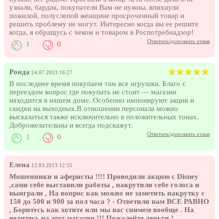
узнали, бардак, покупатели Вам не нужны, впихнули
пожилой, полуслепой женщине просроченный товар и
решить проблему не могут. Интересно когда вы ее решите
когда, я обращусь с чеком и товаром в Роспотребнадзор!
Ответить/дополнить отзыв
1
0
Ронда
24.07.2013 16:27
В последнее время покупаем там все игрушки. Благо с
переездом вопрос где покупать не стоит — магазин
находится в нашем доме. Особенно импонируют акции и
скидки на выходных.В отношении персонала можно
высказаться также исключительно в положительных тонах.
Доброжелательны и всегда подскажут.
Ответить/дополнить отзыв
1
0
Елена
12.03.2013 12:55
Мошенники и аферисты !!!! Проводили акцию с Disney
,сами себе выставили работы , накрутили себе голоса и
выиграли , На вопрос как можно не заметить накрутку с
150 до 500 и 900 за пол часа ? - Ответили нам ВСЕ РАВНО
, Боритесь как хотите или мы вас снимем вообще . На
ведитесь на этот магазин !!! Пожалейте деньги !