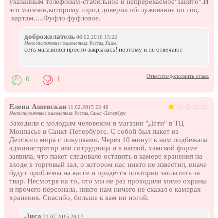
указанным телефонам-стабильное и непререкаемое"занято".И
это магазин,которому город доверил обслуживание по соц.
картам.....Фуфло фуфловое.
доброжелатель
06.02.2016 15:22
Местоположение пользователя: Россия, Химки
сеть магазинов просто закрылась! поэтому и не отвечают
Ответить/дополнить отзыв
0
1
Елена Ашевская
11.02.2015 22:40
Местоположение пользователя: Россия, Санкт-Петербург
Заходили с молодым человеком в магазин "Дети" в ТЦ
Монпасье в Санкт-Петербурге. С собой был пакет из
Детского мира с покупками. Через 10 минут к нам подбежала
администратор или сотрудница и в наглой, хамской форме
заявила, что пакет следовало оставить в камере хранения на
входе в торговый зал, о котором нас никто не известил, иначе
будут проблемы на кассе и придётся повторно заплатить за
твар. Несмотря на то, что мы не раз проходили мимо охраны
и прочего персонала, никто нам ничего не сказал о камерах
хранения. Спасибо, больше к вам ни ногой.
Лиса
31.07.2015 20:03