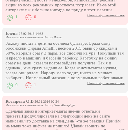
отвернулись.Глупость менеджеров, написавших рекламу
акции во всех рекламных проспекта,потрясает. Из-за этой
антирекламы я больше никогда не приду в этот магазин.
Ответить/дополнить отзыв
1
0
Елена
07.02.2016 14:33
Местоположение пользователя: Россия, Москва
Захожу иногда в дети на осеннем бульваре. Брала сыну
босоножки фирмы Amalfi , весной 2015 были ср скидками
50%, набрала сразу 3 пары, все сносили на ура. Покупали там
и кресло в машину и бассейн ребенку. Карточку на скидку
сразу не дали, сказали потом зайдете получите. Так я и
сделала , мне сразу выдали ее. Когда консультанты нужны,
всегда они рядом. Народу мало ходит, никто не мешает
выбирать. Нормальный магазин с нормальными работниками.
Ответить/дополнить отзыв
0
1
Козырева О.В
26.01.2016 02:24
Местоположение пользователя: Россия, Санкт-Петербург
Сделалаи заказ в интернет-магазине-ни ответа,ни
привета.Продублировали на следующий день(на сайте
написано,что доставка на след.день )-та же реакция.Причём
на мыло тоже нифига не пришло!!!Давай звонить по