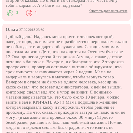
второй отказала. Не оплати 10 стажерам и 1\4 часть з\п у
тебя в кармане. А о Боге ты подумала?
Ответить/дополнить отзыв
0
1
Ольга
27.09.2013 23:39
Добрый день! Надеюсь меня прочтет человек который,
наведет порядок в магазине и разберется с персоналом т.к. он
не соблюдает стандарты обслуживания. Сегодня моя мама
посетила магазин Дети, что находится на Осеннем бульваре
12.Она принесла детский творожок Агуша, а также детское
питание в баночках. Вечером, я обнаружила что 2 творожка
просрочены, проверив остальное питание обнаружило, что
срок годности заканчивается через 2 недели. Мама не
выдержала и вернулась в магазин, чтобы вернуть товар.
Вечером в отделе не было не одного человека, кассир на
кассе сказал, что позовет администратора, к ней не вышли,
контролер сделал вид,что в упор не видит. Я понимаю
магазин закрывается т.к. это было около 10 вечера, можно
выйти в зал и КРИЧАТЬ АУ!!! Мама подошла к женщине
которая закрывала кассу и попросила, чтобы решили ее
проблему. На что, сказали приходите завтра т.к помочь ей не
могут (в магазине она провела около 30 минут)Просто
безобразие, раньше это был наш любимый магазин. Помню
когда он открылся сколько было радости. что ездить не
нужно, все рядом. Приехали в конце лета после дачи и не