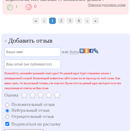
Ответить/дополнить отзыв
1
0
«
‹
1
2
3
4
›
»
Добавить отзыв
+
или
Войти
Пожалуйста, указывайте реальный e-mail адрес! На данный адрес будет отправлено письмо с
активационной ссылкой. Комментарий появится на сайте только после перехода по этой ссылке. Нам
важно знать, что вы реальный человек, а не спам-бот. Кроме того на данный адрес вы будете получать
уведомления об ответах на Ваш отзыв.
Оценка
Положительный отзыв
Нейтральный отзыв
Отрицательный отзыв
Подписаться на рассылку