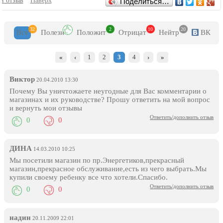
Отзывы
й отзыв
благотворительных акциях, и стремится сделать свои товары
Наверх
Поделиться…
доступными совершенно для всех. Пожалуй, именно это качество
можно считать одним из основных достоинств. Далеко не все
люди могут покупать своим детям через чур дорогие игрушки,
32
2
10
20
Все
Полезн
Положит
Отрицат
Нейтр
ВК
кто-то просто не видит смысла переплачивать, ведь дети очень
быстро растут и постоянно просят купить что-то новое, игрушки
быстро устаревают в их глазах. Поэтому подобная политика
«
‹
1
2
3
4
›
»
фирмы вполне оправдана и понятна.
Товары в сети магазинов можно приобрести как в розницу, так и
оптом. При этом можно посетить какой-либо из филиалов
Виктор
20.04.2010 13:30
самостоятельно, а можно сделать покупку в интернет-магазине.
Почему Вы уничтожаете неугодные для Вас комментарии о
магазинах и их руководстве? Прошу ответить на мой вопрос
и вернуть мои отзывы
Ответить/дополнить отзыв
0
0
ДИНА
14.03.2010 10:25
Мы посетили магазин по пр.Энергетиков,прекрасный
магазин,прекрасное обслуживание,есть из чего выбрать.Мы
купили своему ребенку все что хотели.Спасибо.
Ответить/дополнить отзыв
0
0
надин
20.11.2009 22:01