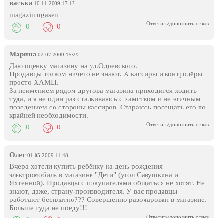
васька
10.11.2009 17:17
magazin ugasen
Ответить/дополнить отзыв
0
0
Марина
02.07.2009 15:29
Даю оценку магазину на ул.Одоевского.
Продавцы толком ничего не знают. А кассиры и контролёры
просто ХАМЫ.
За неимением рядом другова магазина приходится ходить
туда, и я не один раз сталкиваюсь с хамством и не этичным
поведением со стороны кассиров. Стараюсь посещать его по
крайней необходимости.
Ответить/дополнить отзыв
0
0
Олег
01.05.2009 11:48
Вчера хотели купить ребёнку на день рождения
электромобиль в магазине "Дети" (угол Савушкина и
Яхтенной). Продавцы с покупателями общаться не хотят. Не
знают, даже, страну-производителя. У вас продавцы
работают бесплатно??? Совершенно разочарован в магазине.
Больше туда не поеду!!!
Ответить/дополнить отзыв