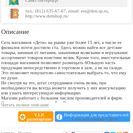
Санкт-Петербург
тел.: (812) 635-67-67, email: ess@deti.sp.ru,
http://www.detishop.ru/
Описание
Сеть магазинов «Дети» на рынке уже более 15 лет, а число ее
филиалов почти достигло ста. Здесь можно найти все детские
товары, начиная от питания, заканчивая колясками и игрушками:
ассортимент товаров поистине велик. Кроме того, вместительные
площади магазинов позволяют размещать бОльшую часть
продукции непосредственно в торговом в зале, а не на складе.
Это позволяет покупателю самостоятельно выбрать то, что ему
по душе.
Не смотря на это, штат сотрудников очень велик, при
необходимости вы всегда можете получить у них консультацию
или узнать интересующую информацию.
Магазин работает с большим числом производителей и фирм.
Среди них есть, например, Peg-Perego – итальянская компания,
Читать полное описание
которая производит в первую очередь детские коляски, манежи,
удобные стульчики; или не менее известная фирма OKBABY,
V.I.P.
Информация для представителей
которая производит удобные детские ванночки. Несмотря на то,
размещение
Сеть магазинов "Дети"
что все бренды достаточно известны, цены в сети магазинов
«Дети» вполне приемлемые, ведь компания часто участвует в