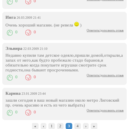
0
0
Инга
26.03.2009 21:41
Очень хороший магазин. (не ревела
)
Ответить/дополнить отзыв
0
0
Эльвира
22.03.2009 21:10
Недавно купили там детское одеяло,пришли домой,открыли,а
запах от него,как будто пробежало стадо баранов,и
обязательно когда покупаете игрушки смотрите срок
годности,она бывают просроченными.
Ответить/дополнить отзыв
0
0
Карина
23.01.2009 23:44
зашли сегодня в ваш новый магазин около метро Лиговский
пр. очень красиво и есть из чего выбрать)
Ответить/дополнить отзыв
0
0
«
‹
1
2
3
4
›
»