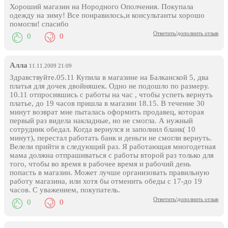
Хороший магазин на Нородного Ополчения. Покупала
одежду на зиму! Все понравилось,и консультанты хорошо
помогли! спасибо
Ответить/дополнить отзыв
0
0
Алла
11.11.2009 21:09
Здравствуйте.05.11 Купила в магазине на Балканской 5, два
платья для дочек двойняшек. Одно не подошло по размеру.
10.11 отпросившись с работы на час , чтобы успеть вернуть
платье, до 19 часов пришла в магазин 18.15. В течение 30
минут возврат мне пыталась оформить продавец, которая
первый раз видела накладные, но не смогла. А нужный
сотрудник обедал. Когда вернулся и заполнил бланк( 10
минут), перестал работать банк и деньги не смогли вернуть.
Велели прийти в следующий раз. Я работающая многодетная
мама должна отпрашиваться с работы второй раз только для
того, чтобы во время в рабочее время и рабочий день
попасть в магазин. Может лучше организовать правильную
работу магазина, или хотя бы отменить обеды с 17-до 19
часов. С уважением, покупатель.
Ответить/дополнить отзыв
0
0