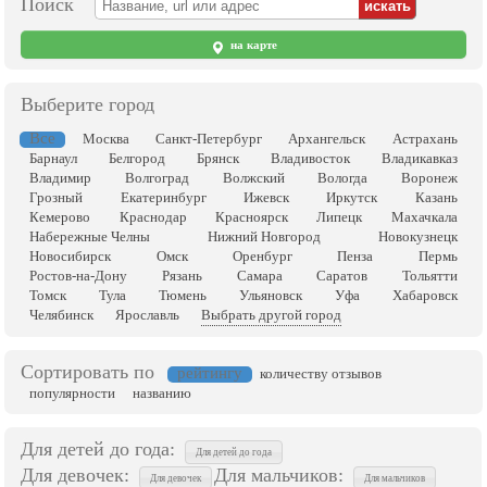
Поиск
на карте
Выберите город
Все
Москва
Санкт-Петербург
Архангельск
Астрахань
Барнаул
Белгород
Брянск
Владивосток
Владикавказ
Владимир
Волгоград
Волжский
Вологда
Воронеж
Грозный
Екатеринбург
Ижевск
Иркутск
Казань
Кемерово
Краснодар
Красноярск
Липецк
Махачкала
Набережные Челны
Нижний Новгород
Новокузнецк
Новосибирск
Омск
Оренбург
Пенза
Пермь
Ростов-на-Дону
Рязань
Самара
Саратов
Тольятти
Томск
Тула
Тюмень
Ульяновск
Уфа
Хабаровск
Челябинск
Ярославль
Выбрать другой город
Сортировать по
рейтингу
количеству отзывов
популярности
названию
Для детей до года:
Для детей до года
Для девочек:
Для мальчиков:
Для девочек
Для мальчиков