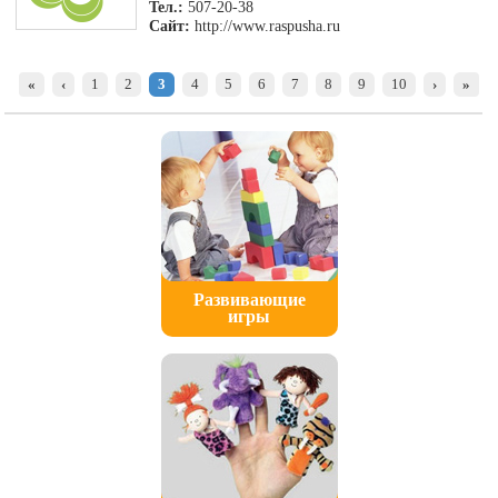
Тел.:
507-20-38
Сайт:
http://www.raspusha.ru
«
‹
1
2
3
4
5
6
7
8
9
10
›
»
Развивающие
игры