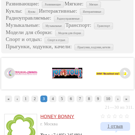
Развивающие:
Мягкие:
Развивающие
Мягкие
Куклы:
Интерактивные:
Куклы
Интерактивные
Радиоуправляемые:
Радиоуправляемые
Музыкальные:
Транспорт:
Музыкальные
Транспорт
Модели для сборки:
Модели для сборки
Спорт и отдых:
Спорт и отдых
Прыгунки, ходунки, качели:
Прыгунки, ходунки, качели
«
‹
1
2
3
4
5
6
7
8
9
10
›
»
21—30 из 311.
HONEY BONNY
г. Москва
1 отзыв