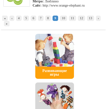
Метро:
Люблино
Сайт:
http://www.orange-elephant.ru
«
‹
4
5
6
7
8
9
10
11
12
13
›
»
Развивающие
игры