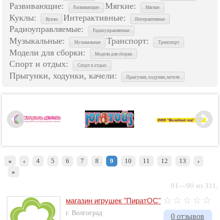
Развивающие:
Мягкие:
Развивающие
Мягкие
Куклы:
Интерактивные:
Куклы
Интерактивные
Радиоуправляемые:
Радиоуправляемые
Музыкальные:
Транспорт:
Музыкальные
Транспорт
Модели для сборки:
Модели для сборки
Спорт и отдых:
Спорт и отдых
Прыгунки, ходунки, качели:
Прыгунки, ходунки, качели
«
‹
4
5
6
7
8
9
10
11
12
13
›
»
81—90 из 311.
магазин игрушек "ПиратОС"
г. Волгоград
0 отзывов