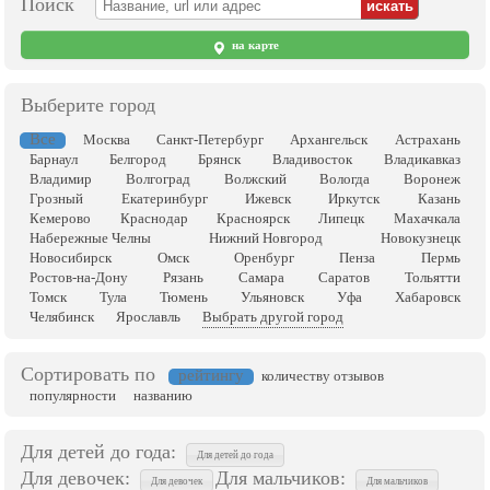
Поиск
на карте
Выберите город
Все
Москва
Санкт-Петербург
Архангельск
Астрахань
Барнаул
Белгород
Брянск
Владивосток
Владикавказ
Владимир
Волгоград
Волжский
Вологда
Воронеж
Грозный
Екатеринбург
Ижевск
Иркутск
Казань
Кемерово
Краснодар
Красноярск
Липецк
Махачкала
Набережные Челны
Нижний Новгород
Новокузнецк
Новосибирск
Омск
Оренбург
Пенза
Пермь
Ростов-на-Дону
Рязань
Самара
Саратов
Тольятти
Томск
Тула
Тюмень
Ульяновск
Уфа
Хабаровск
Челябинск
Ярославль
Выбрать другой город
Сортировать по
рейтингу
количеству отзывов
популярности
названию
Для детей до года:
Для детей до года
Для девочек:
Для мальчиков:
Для девочек
Для мальчиков