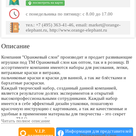
посмотреть на карте
с понедельника по пятницу: с 8.00 до 17.00
тел.: +7 (495) 363-41-46, email: market@orange-
elephant.ru, http://www.orange-elephant.ru
Описание
Компания "Оранжевый слон" производит и продает развивающие
игрушки под ТМ Оранжевый слон как оптом, так и в розницу. В
ассортименте компании имеются наборы для рисования, лепки,
витражные краски и витражи,
пальчиковые краски и краски для ванной, а так же блёстками и
бархатные раскраски.
Каждый творческий набор, созданный данной компанией,
является результатом долгих экспериментов и открытий
высокопрофессиональными сотрудниками. Каждый набор
имеется в себе эффектный дизайн упаковки, пошаговую
красочную инструкцию с картинками, а так же качественные и
удобные в применении материалы для творчества - это секрет
успеха ТМ Оранжевый слон.
Читать полное описание
Помимо дорогих наборов, имеется широкий выбор более
экономичных по цене наборов для ежедневного творчества и
V.I.P.
Информация для представителей
развития детей.
размещение
Оранжевый слон