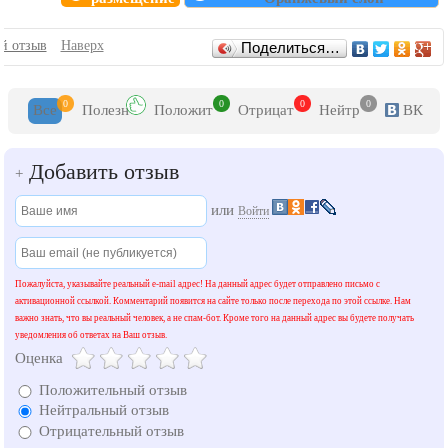
Отзывы
й отзыв
Наверх
Поделиться…
0
0
0
0
Все
Полезн
Положит
Отрицат
Нейтр
ВК
Добавить отзыв
+
или
Войти
Пожалуйста, указывайте реальный e-mail адрес! На данный адрес будет отправлено письмо с
активационной ссылкой. Комментарий появится на сайте только после перехода по этой ссылке. Нам
важно знать, что вы реальный человек, а не спам-бот. Кроме того на данный адрес вы будете получать
уведомления об ответах на Ваш отзыв.
Оценка
Положительный отзыв
Нейтральный отзыв
Отрицательный отзыв