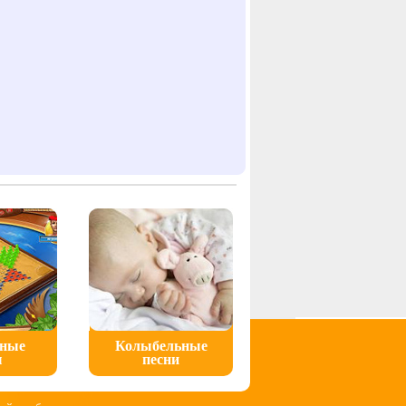
ьные
Колыбельные
ы
песни