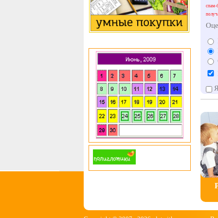
спам-
получ
Оце
Я