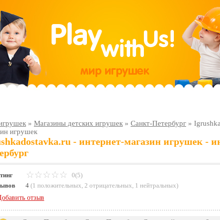
игрушек
»
Магазины детских игрушек
»
Санкт-Петербург
»
Igrushk
зин игрушек
ushkadostavka.ru - интернет-магазин игрушек -
ербург
тинг
0(5)
зывов
4
(
1 положительных
,
2 отрицательных
,
1 нейтральных
)
Добавить отзыв