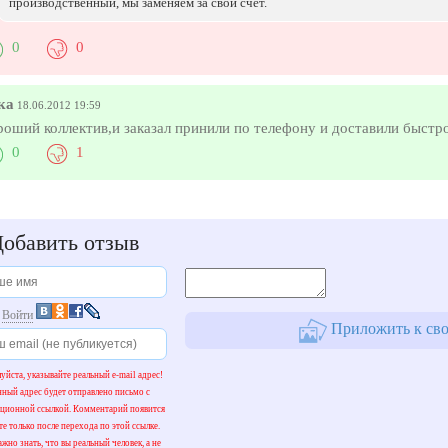
производственный, мы заменяем за свой счет.
0
0
ка
18.06.2012 19:59
роший коллектив,и заказал принили по телефону и доставили быст
0
1
обавить отзыв
и
Войти
Приложить к сво
уйста, указывайте реальный e-mail адрес!
нный адрес будет отправлено письмо с
ационной ссылкой. Комментарий появится
те только после перехода по этой ссылке.
жно знать, что вы реальный человек, а не