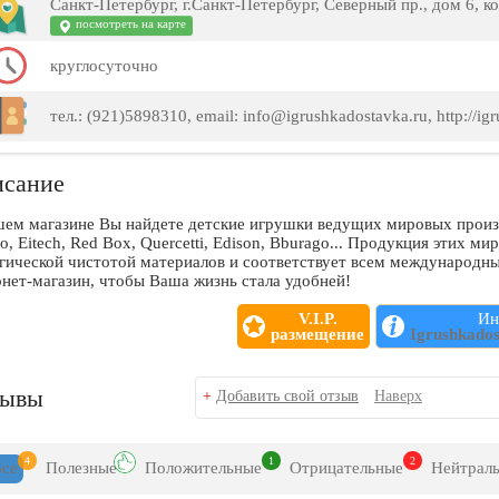
Санкт-Петербург, г.Санкт-Петербург, Северный пр., дом 6, к
посмотреть на карте
круглосуточно
тел.: (921)5898310, email: info@igrushkadostavka.ru, http://ig
сание
шем магазине Вы найдете детские игрушки ведущих мировых произ
o, Eitech, Red Box, Quercetti, Edison, Bburago... Продукция этих м
огической чистотой материалов и соответствует всем международн
нет-магазин, чтобы Ваша жизнь стала удобней!
V.I.P.
Ин
размещение
Igrushkado
зывы
+
Добавить свой отзыв
Наверх
4
1
2
Все
Полезн
ые
Положит
ельные
Отрицат
ельные
Нейтр
ал