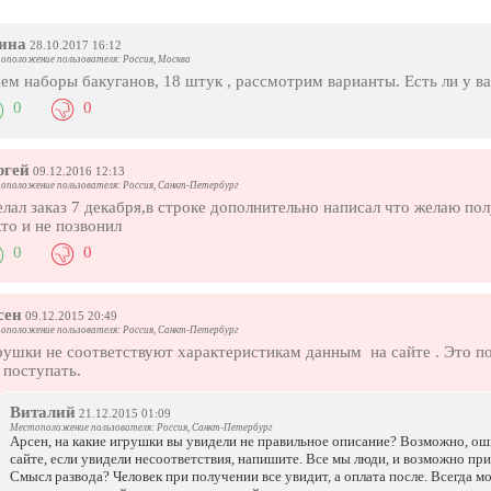
ина
28.10.2017 16:12
оположение пользователя: Россия, Москва
м наборы бакуганов, 18 штук , рассмотрим варианты. Есть ли у ва
0
0
ргей
09.12.2016 12:13
оположение пользователя: Россия, Санкт-Петербург
лал заказ 7 декабря,в строке дополнительно написал что желаю по
то и не позвонил
0
0
сен
09.12.2015 20:49
оположение пользователя: Россия, Санкт-Петербург
ушки не соответствуют характеристикам данным на сайте . Это по
 поступать.
Виталий
21.12.2015 01:09
Местоположение пользователя: Россия, Санкт-Петербург
Арсен, на какие игрушки вы увидели не правильное описание? Возможно, оши
сайте, если увидели несоответствия, напишите. Все мы люди, и возможно пр
Смысл развода? Человек при получении все увидит, а оплата после. Всегда м