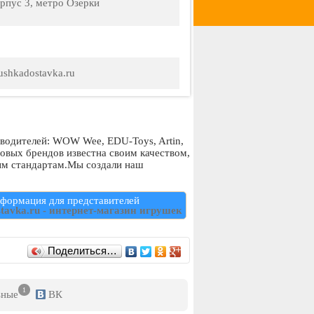
орпус 3, метро Озерки
rushkadostavka.ru
водителей: WOW Wee, EDU-Toys, Artin,
ировых брендов известна своим качеством,
ым стандартам.Мы создали наш
формация для представителей
stavka.ru - интернет-магазин игрушек
Поделиться…
1
ьные
ВК