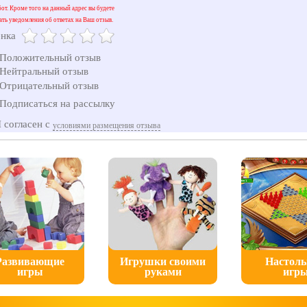
бот. Кроме того на данный адрес вы будете
ать уведомления об ответах на Ваш отзыв.
нка
Положительный отзыв
Нейтральный отзыв
Отрицательный отзыв
Подписаться на рассылку
 согласен с
условиями размещения отзыва
Развивающие
Игрушки своими
Настол
игры
руками
игр