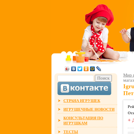
Мир 
мага
Igr
Пет
СТРАНА ИГРУШЕК
Рей
ИГРУШЕЧНЫЕ НОВОСТИ
От
КОНСУЛЬТАЦИЯ ПО
+
ИГРУШКАМ
ТЕСТЫ