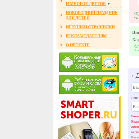
И МНОГОЕ ДРУГОЕ
▼
НОВОГОДНИЙ ПРАЗДНИК
ДЛЯ ДЕТЕЙ
ИГРУШКИ СТРАШИЛКИ
Ви
РЕКЛАМОДАТЕЛЯМ
Хо
О ПРОЕКТЕ
Д
+
ил
Пожал
На да
актив
на сай
Нам ва