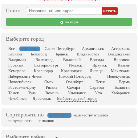
Поиск
на карте
Выберите город
Москва
Все
Санкт-Петербург
Архангельск
Астрахань
Барнаул
Белгород
Брянск
Владивосток
Владикавказ
Владимир
Волгоград
Волжский
Вологда
Воронеж
Грозный
Екатеринбург
Ижевск
Иркутск
Казань
Кемерово
Краснодар
Красноярск
Липецк
Махачкала
Набережные Челны
Нижний Новгород
Новокузнецк
Новосибирск
Омск
Оренбург
Пенза
Пермь
Ростов-на-Дону
Рязань
Самара
Саратов
Тольятти
Томск
Тула
Тюмень
Ульяновск
Уфа
Хабаровск
Челябинск
Ярославль
Выбрать другой город
Сортировать по
рейтингу
количеству отзывов
популярности
названию
Выберите район