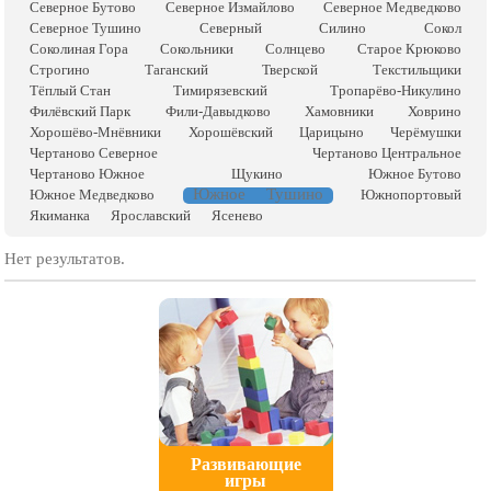
Северное Бутово
Северное Измайлово
Северное Медведково
Северное Тушино
Северный
Силино
Сокол
Соколиная Гора
Сокольники
Солнцево
Старое Крюково
Строгино
Таганский
Тверской
Текстильщики
Тёплый Стан
Тимирязевский
Тропарёво-Никулино
Филёвский Парк
Фили-Давыдково
Хамовники
Ховрино
Хорошёво-Мнёвники
Хорошёвский
Царицыно
Черёмушки
Чертаново Северное
Чертаново Центральное
Чертаново Южное
Щукино
Южное Бутово
Южное Тушино
Южное Медведково
Южнопортовый
Якиманка
Ярославский
Ясенево
Нет результатов.
Развивающие
игры