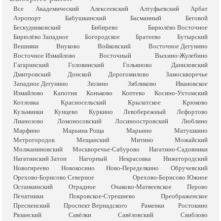
Все
Академический
Алексеевский
Алтуфьевский
Арбат
Аэропорт
Бабушкинский
Басманный
Беговой
Бескудниковский
Бибирево
Бирюлёво Восточное
Бирюлёво Западное
Богородское
Братеево
Бутырский
Вешняки
Внуково
Войковский
Восточное Дегунино
Восточное Измайлово
Восточный
Выхино-Жулебино
Гагаринский
Головинский
Гольяново
Даниловский
Дмитровский
Донской
Дорогомилово
Замоскворечье
Западное Дегунино
Зюзино
Зябликово
Ивановское
Измайлово
Капотня
Коньково
Коптево
Косино-Ухтомский
Котловка
Красносельский
Крылатское
Крюково
Кузьминки
Кунцево
Куркино
Левобережный
Лефортово
Лианозово
Ломоносовский
Лосиноостровский
Люблино
Марфино
Марьина Роща
Марьино
Матушкино
Метрогородок
Мещанский
Митино
Можайский
Молжаниновский
Москворечье-Сабурово
Нагатино-Садовники
Нагатинский Затон
Нагорный
Некрасовка
Нижегородский
Новогиреево
Новокосино
Ново-Переделкино
Обручевский
Орехово-Борисово Северное
Орехово-Борисово Южное
Останкинский
Отрадное
Очаково-Матвеевское
Перово
Печатники
Покровское-Стрешнево
Преображенское
Пресненский
Проспект Вернадского
Раменки
Ростокино
Рязанский
Савёлки
Савёловский
Свиблово