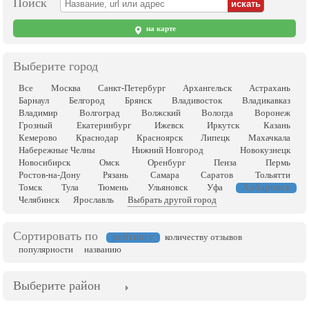
Поиск
на карте
Выберите город
Все
Москва
Санкт-Петербург
Архангельск
Астрахань
Барнаул
Белгород
Брянск
Владивосток
Владикавказ
Владимир
Волгоград
Волжский
Вологда
Воронеж
Грозный
Екатеринбург
Ижевск
Иркутск
Казань
Кемерово
Краснодар
Красноярск
Липецк
Махачкала
Набережные Челны
Нижний Новгород
Новокузнецк
Новосибирск
Омск
Оренбург
Пенза
Пермь
Ростов-на-Дону
Рязань
Самара
Саратов
Тольятти
Хабаровск
Томск
Тула
Тюмень
Ульяновск
Уфа
Челябинск
Ярославль
Выбрать другой город
Сортировать по
рейтингу
количеству отзывов
популярности
названию
Выберите район