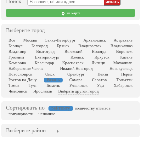
Поиск
на карте
Выберите город
Все
Москва
Санкт-Петербург
Архангельск
Астрахань
Барнаул
Белгород
Брянск
Владивосток
Владикавказ
Владимир
Волгоград
Волжский
Вологда
Воронеж
Грозный
Екатеринбург
Ижевск
Иркутск
Казань
Кемерово
Краснодар
Красноярск
Липецк
Махачкала
Набережные Челны
Нижний Новгород
Новокузнецк
Новосибирск
Омск
Оренбург
Пенза
Пермь
Рязань
Ростов-на-Дону
Самара
Саратов
Тольятти
Томск
Тула
Тюмень
Ульяновск
Уфа
Хабаровск
Челябинск
Ярославль
Выбрать другой город
Сортировать по
рейтингу
количеству отзывов
популярности
названию
Выберите район