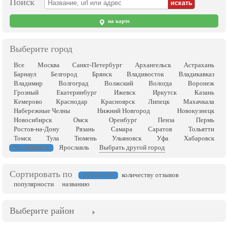
Поиск
на карте
Выберите город
Все
Москва
Санкт-Петербург
Архангельск
Астрахань
Барнаул
Белгород
Брянск
Владивосток
Владикавказ
Владимир
Волгоград
Волжский
Вологда
Воронеж
Грозный
Екатеринбург
Ижевск
Иркутск
Казань
Кемерово
Краснодар
Красноярск
Липецк
Махачкала
Набережные Челны
Нижний Новгород
Новокузнецк
Новосибирск
Омск
Оренбург
Пенза
Пермь
Ростов-на-Дону
Рязань
Самара
Саратов
Тольятти
Томск
Тула
Тюмень
Ульяновск
Уфа
Хабаровск
Челябинск
Ярославль
Выбрать другой город
Сортировать по
рейтингу
количеству отзывов
популярности
названию
Выберите район