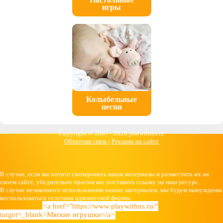
игры
Колыбельные
песни
Copyright © 2007 -
2026 platwithus.ru
Обратная связь
|
Реклама на сайте
В случае, если вы хотите скопировать наши материалы и разместить их на
своем сайте, убедительно просим вас поставить ссылку на наш ресурс.
В случае незаконного использования наших материалов, мы будем вынуждены
воспользоваться услугами адвокатской фирмы.
<a href="https://www.playwithus.ru/"
target=_blank>Мягкие игрушки</a>