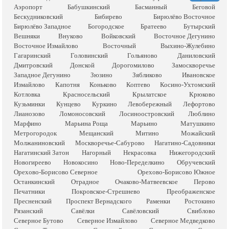
Аэропорт
Бабушкинский
Басманный
Беговой
Бескудниковский
Бибирево
Бирюлёво Восточное
Бирюлёво Западное
Богородское
Братеево
Бутырский
Вешняки
Внуково
Войковский
Восточное Дегунино
Восточное Измайлово
Восточный
Выхино-Жулебино
Гагаринский
Головинский
Гольяново
Даниловский
Дмитровский
Донской
Дорогомилово
Замоскворечье
Западное Дегунино
Зюзино
Зябликово
Ивановское
Измайлово
Капотня
Коньково
Коптево
Косино-Ухтомский
Котловка
Красносельский
Крылатское
Крюково
Кузьминки
Кунцево
Куркино
Левобережный
Лефортово
Лианозово
Ломоносовский
Лосиноостровский
Люблино
Марфино
Марьина Роща
Марьино
Матушкино
Метрогородок
Мещанский
Митино
Можайский
Молжаниновский
Москворечье-Сабурово
Нагатино-Садовники
Нагатинский Затон
Нагорный
Некрасовка
Нижегородский
Новогиреево
Новокосино
Ново-Переделкино
Обручевский
Орехово-Борисово Северное
Орехово-Борисово Южное
Останкинский
Отрадное
Очаково-Матвеевское
Перово
Печатники
Покровское-Стрешнево
Преображенское
Пресненский
Проспект Вернадского
Раменки
Ростокино
Рязанский
Савёлки
Савёловский
Свиблово
Северное Бутово
Северное Измайлово
Северное Медведково