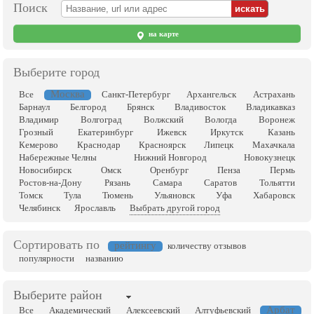
Поиск
на карте
Выберите город
Москва
Все
Санкт-Петербург
Архангельск
Астрахань
Барнаул
Белгород
Брянск
Владивосток
Владикавказ
Владимир
Волгоград
Волжский
Вологда
Воронеж
Грозный
Екатеринбург
Ижевск
Иркутск
Казань
Кемерово
Краснодар
Красноярск
Липецк
Махачкала
Набережные Челны
Нижний Новгород
Новокузнецк
Новосибирск
Омск
Оренбург
Пенза
Пермь
Ростов-на-Дону
Рязань
Самара
Саратов
Тольятти
Томск
Тула
Тюмень
Ульяновск
Уфа
Хабаровск
Челябинск
Ярославль
Выбрать другой город
Сортировать по
рейтингу
количеству отзывов
популярности
названию
Выберите район
Арбат
Все
Академический
Алексеевский
Алтуфьевский