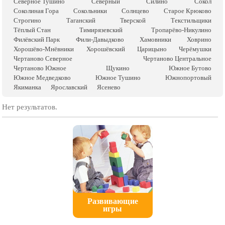
Северное Тушино
Северный
Силино
Сокол
Соколиная Гора
Сокольники
Солнцево
Старое Крюково
Строгино
Таганский
Тверской
Текстильщики
Тёплый Стан
Тимирязевский
Тропарёво-Никулино
Филёвский Парк
Фили-Давыдково
Хамовники
Ховрино
Хорошёво-Мнёвники
Хорошёвский
Царицыно
Черёмушки
Чертаново Северное
Чертаново Центральное
Чертаново Южное
Щукино
Южное Бутово
Южное Медведково
Южное Тушино
Южнопортовый
Якиманка
Ярославский
Ясенево
Нет результатов.
Развивающие
игры