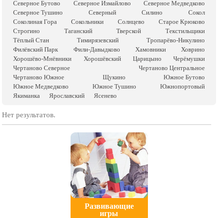
Северное Бутово
Северное Измайлово
Северное Медведково
Северное Тушино
Северный
Силино
Сокол
Соколиная Гора
Сокольники
Солнцево
Старое Крюково
Строгино
Таганский
Тверской
Текстильщики
Тёплый Стан
Тимирязевский
Тропарёво-Никулино
Филёвский Парк
Фили-Давыдково
Хамовники
Ховрино
Хорошёво-Мнёвники
Хорошёвский
Царицыно
Черёмушки
Чертаново Северное
Чертаново Центральное
Чертаново Южное
Щукино
Южное Бутово
Южное Медведково
Южное Тушино
Южнопортовый
Якиманка
Ярославский
Ясенево
Нет результатов.
Развивающие
игры