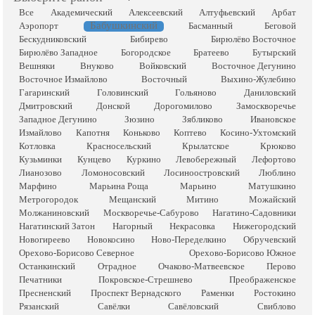
Все
Академический
Алексеевский
Алтуфьевский
Арбат
Бабушкинский
Аэропорт
Басманный
Беговой
Бескудниковский
Бибирево
Бирюлёво Восточное
Бирюлёво Западное
Богородское
Братеево
Бутырский
Вешняки
Внуково
Войковский
Восточное Дегунино
Восточное Измайлово
Восточный
Выхино-Жулебино
Гагаринский
Головинский
Гольяново
Даниловский
Дмитровский
Донской
Дорогомилово
Замоскворечье
Западное Дегунино
Зюзино
Зябликово
Ивановское
Измайлово
Капотня
Коньково
Коптево
Косино-Ухтомский
Котловка
Красносельский
Крылатское
Крюково
Кузьминки
Кунцево
Куркино
Левобережный
Лефортово
Лианозово
Ломоносовский
Лосиноостровский
Люблино
Марфино
Марьина Роща
Марьино
Матушкино
Метрогородок
Мещанский
Митино
Можайский
Молжаниновский
Москворечье-Сабурово
Нагатино-Садовники
Нагатинский Затон
Нагорный
Некрасовка
Нижегородский
Новогиреево
Новокосино
Ново-Переделкино
Обручевский
Орехово-Борисово Северное
Орехово-Борисово Южное
Останкинский
Отрадное
Очаково-Матвеевское
Перово
Печатники
Покровское-Стрешнево
Преображенское
Пресненский
Проспект Вернадского
Раменки
Ростокино
Рязанский
Савёлки
Савёловский
Свиблово