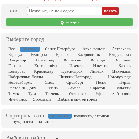
Поиск
на карте
Выберите город
Москва
Все
Санкт-Петербург
Архангельск
Астрахань
Барнаул
Белгород
Брянск
Владивосток
Владикавказ
Владимир
Волгоград
Волжский
Вологда
Воронеж
Грозный
Екатеринбург
Ижевск
Иркутск
Казань
Кемерово
Краснодар
Красноярск
Липецк
Махачкала
Набережные Челны
Нижний Новгород
Новокузнецк
Новосибирск
Омск
Оренбург
Пенза
Пермь
Ростов-на-Дону
Рязань
Самара
Саратов
Тольятти
Томск
Тула
Тюмень
Ульяновск
Уфа
Хабаровск
Челябинск
Ярославль
Выбрать другой город
Сортировать по
рейтингу
количеству отзывов
популярности
названию
Выберите район