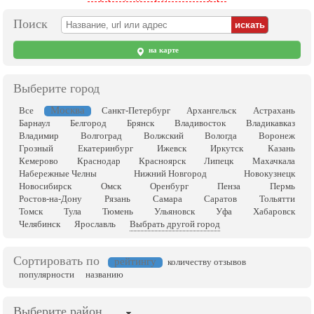
Поиск
на карте
Выберите город
Москва
Все
Санкт-Петербург
Архангельск
Астрахань
Барнаул
Белгород
Брянск
Владивосток
Владикавказ
Владимир
Волгоград
Волжский
Вологда
Воронеж
Грозный
Екатеринбург
Ижевск
Иркутск
Казань
Кемерово
Краснодар
Красноярск
Липецк
Махачкала
Набережные Челны
Нижний Новгород
Новокузнецк
Новосибирск
Омск
Оренбург
Пенза
Пермь
Ростов-на-Дону
Рязань
Самара
Саратов
Тольятти
Томск
Тула
Тюмень
Ульяновск
Уфа
Хабаровск
Челябинск
Ярославль
Выбрать другой город
Сортировать по
рейтингу
количеству отзывов
популярности
названию
Выберите район