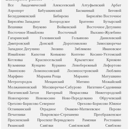
Все
Академический
Алексеевский
Алтуфьевский
Арбат
Аэропорт
Бабушкинский
Басманный
Беговой
Бескудниковский
Бибирево
Бирюлёво Восточное
Бирюлёво Западное
Богородское
Братеево
Бутырский
Вешняки
Внуково
Войковский
Восточное Дегунино
Восточное Измайлово
Восточный
Выхино-Жулебино
Гагаринский
Головинский
Гольяново
Даниловский
Дмитровский
Донской
Дорогомилово
Замоскворечье
Западное Дегунино
Зюзино
Зябликово
Ивановское
Измайлово
Капотня
Коньково
Коптево
Косино-Ухтомский
Котловка
Красносельский
Крылатское
Крюково
Кузьминки
Кунцево
Куркино
Левобережный
Лефортово
Лианозово
Ломоносовский
Лосиноостровский
Люблино
Марфино
Марьина Роща
Марьино
Матушкино
Метрогородок
Мещанский
Митино
Можайский
Молжаниновский
Москворечье-Сабурово
Нагатино-Садовники
Нагатинский Затон
Нагорный
Некрасовка
Нижегородский
Новогиреево
Новокосино
Ново-Переделкино
Обручевский
Орехово-Борисово Северное
Орехово-Борисово Южное
Останкинский
Отрадное
Очаково-Матвеевское
Перово
Печатники
Покровское-Стрешнево
Преображенское
Пресненский
Проспект Вернадского
Раменки
Ростокино
Рязанский
Савёлки
Савёловский
Свиблово