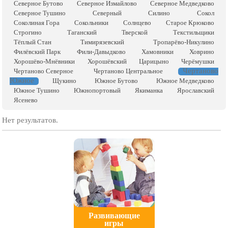
Северное Бутово
Северное Измайлово
Северное Медведково
Северное Тушино
Северный
Силино
Сокол
Соколиная Гора
Сокольники
Солнцево
Старое Крюково
Строгино
Таганский
Тверской
Текстильщики
Тёплый Стан
Тимирязевский
Тропарёво-Никулино
Филёвский Парк
Фили-Давыдково
Хамовники
Ховрино
Хорошёво-Мнёвники
Хорошёвский
Царицыно
Черёмушки
Чертаново
Чертаново Северное
Чертаново Центральное
Южное
Щукино
Южное Бутово
Южное Медведково
Южное Тушино
Южнопортовый
Якиманка
Ярославский
Ясенево
Нет результатов.
Развивающие
игры