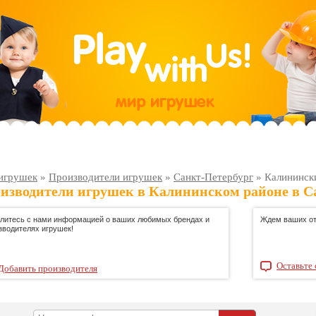
игрушек
»
Производители игрушек
»
Санкт-Петербург
»
Калининск
изводители игрушек в Калининском районе в С
литесь с нами информацией о ваших любимых брендах и
Ждем ваших от
зводителях игрушек!
Оставьте 
Добавить производителя