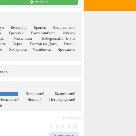
на карте
ул
Белгород
Брянск
Владивосток
ж
Грозный
Екатеринбург
Ижевск
цк
Махачкала
Набережные Челны
нза
Пермь
Ростов-на-Дону
Рязань
фа
Хабаровск
Челябинск
Ярославль
ванию
нинский
Кировский
Колпинский
Московский
Невский
Петроградский
ый
1—1 из 1.