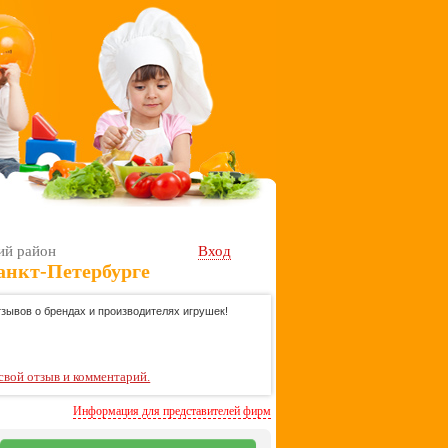
ий район
Вход
анкт-Петербурге
зывов о брендах и производителях игрушек!
свой отзыв и комментарий.
Информация для представителей фирм