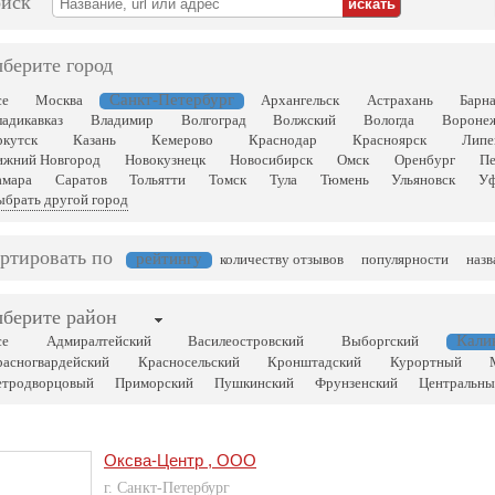
иск
берите город
Санкт-Петербург
се
Москва
Архангельск
Астрахань
Барна
адикавказ
Владимир
Волгоград
Волжский
Вологда
Вороне
ркутск
Казань
Кемерово
Краснодар
Красноярск
Липе
ижний Новгород
Новокузнецк
Новосибирск
Омск
Оренбург
Пе
амара
Саратов
Тольятти
Томск
Тула
Тюмень
Ульяновск
У
брать другой город
ртировать по
рейтингу
количеству отзывов
популярности
наз
берите район
Кали
се
Адмиралтейский
Василеостровский
Выборгский
расногвардейский
Красносельский
Кронштадский
Курортный
етродворцовый
Приморский
Пушкинский
Фрунзенский
Центральн
Оксва-Центр , ООО
г. Санкт-Петербург