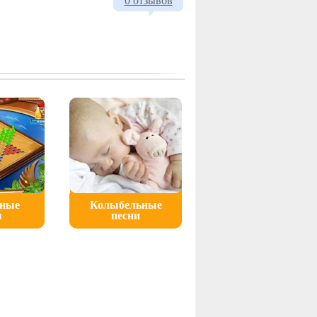
0 отзывов
ьные
Колыбельные
ы
песни