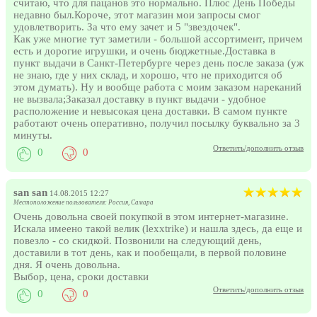
считаю, что для пацанов это нормально. Плюс День Победы
недавно был.Короче, этот магазин мои запросы смог
удовлетворить. За что ему зачет и 5 "звездочек".
Как уже многие тут заметили - большой ассортимент, причем
есть и дорогие игрушки, и очень бюджетные.Доставка в
пункт выдачи в Санкт-Петербурге через день после заказа (уж
не знаю, где у них склад, и хорошо, что не приходится об
этом думать). Ну и вообще работа с моим заказом нареканий
не вызвала;Заказал доставку в пункт выдачи - удобное
расположение и невысокая цена доставки. В самом пункте
работают очень оперативно, получил посылку буквально за 3
минуты.
Ответить/дополнить отзыв
0
0
san san
14.08.2015 12:27
Местоположение пользователя: Россия, Самара
Очень довольна своей покупкой в этом интернет-магазине.
Искала имеено такой велик (lexxtrike) и нашла здесь, да еще и
повезло - со скидкой. Позвонили на следующий день,
доставили в тот день, как и пообещали, в первой половине
дня. Я очень довольна.
Выбор, цена, сроки доставки
Ответить/дополнить отзыв
0
0