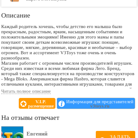
Описание
Каждый родитель хочешь, чтобы детство его малыша было
прекрасным, радостным, ярким, насыщенным событиями и
положительными эмоциями! Именно для этого мамы и папы
покупают своим деткам всевозможные игрушки: поющие,
говорящие, мягкие, деревянные, красивые и необычные – выбор
огромен. Вот и ассортимент V3Toys тоже очень и очень
разнообразен.
Магазин работает с огромным числом производителей игрушек.
Среди них известная и всеми любимая фирма Лего. Бренд,
который также специализируется на производстве конструкторов
- Mega Bloks. Американская фирма Hasbro, которая славится
отличными куклами, интерактивными игрушками, товарами для
творчества и другими очень качественными товарами для детей.
Читать полное описание
Есть тут и развивающие игрушки Tiny Love, и прекрасные пазлы
на любой вкус от Castorland, и еще много всего интересного.
V.I.P.
Информация для представителей
Даже, если бренды игрушек не столь известны, как
размещение
v3toys.ru
вышеназванные, не стоит отказываться от покупки: иногда мы
переплачиваем лишние деньги только за популярность и
На отзывы отвечает
известность того или иного производителя, в то время как многие
менее известные производители ничуть не уступают своим
именитым коллегам по цеху. Главное, обращайте внимание на
Евгений
сертификаты качества покупаемого товара, и тогда все будет в
ЗАДАТЬ