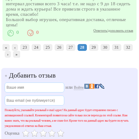
интервал доставки всего 3 часа! т.е. не надо с 9 до 18 сидеть
дома и ждать курьера! Все привезли строго в указанное
время, спасибо!
Большой выбор игрушек, оперативная доставка, отличные
цены!
Ответить/дополнить отзыв
0
0
«
‹
23
24
25
26
27
28
29
30
31
32
›
»
Добавить отзыв
+
или
Войти
Пожалуйста, указывайте реальный e-mail адрес! На данный адрес будет отправлено письмо с
активационной ссылкой. Комментарий появится на сайте только после перехода по этой ссылке. Нам
важно знать, что вы реальный человек, а не спам-бот. Кроме того на данный адрес вы будете получать
уведомления об ответах на Ваш отзыв.
Оценка