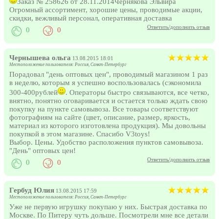
Заказ № 258626 от 28.11.2014Чернякова Эльвира
Огромный ассортимент, хорошие цены, проводимые акции,
скидки, вежливый персонал, оперативная доставка
Ответить/дополнить отзыв
0
0
Чернышева ольга
13.08.2015 18:01
Местоположение пользователя: Россия, Санкт-Петербург
Порадовал "день оптовых цен", проводимый магазином 1 раз
в неделю, которым я успешно воспользовалась (сэкономила
300-400рублей
. Операторы быстро связываются, все четко,
внятно, понятно оговаривается и остается только ждать свою
покупку на пункте самовывоза. Все товары соответствуют
фотографиям на сайте (цвет, описание, размер, яркость,
материал из которого изготовлена продукция). Мы довольны
покупкой в этом магазине. Спасибо V3toys!
Выбор. Цены. Удобство расположения пунктов самовывоза.
"День" оптовых цен!
Ответить/дополнить отзыв
0
0
Гербуд Юлия
13.08.2015 17:59
Местоположение пользователя: Россия, Санкт-Петербург
Уже не первую игрушку покупаю у них. Быстрая доставка по
Москве. По Питеру чуть дольше. Посмотрели мне все детали