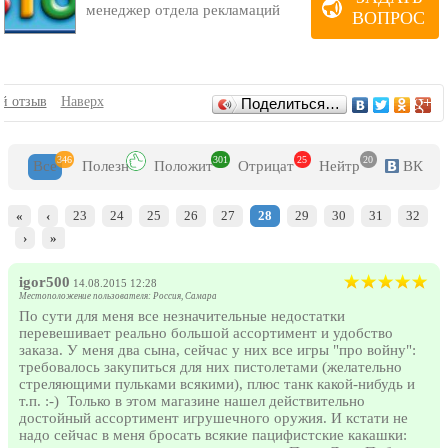
менеджер отдела рекламаций
порядке.
ВОПРОС
В магазине очень часто проходят акции, особенно в преддверии
праздников и значимых событий, старайтесь следить за ними,
ведь они помогу значительно сэкономить.
Магазин предоставляет покупателям возможность забрать товар
самостоятельно или воспользоваться доставкой. Если в первом
Отзывы
й отзыв
Наверх
Поделиться…
случае проблем с получением не возникнет, то при доставке
товара в другой город порой возникают сложности. Всегда
уточняйте время доставки товара, учитывайте, что перед
346
301
25
20
праздниками может произойти задержка, также используйте
Все
Полезн
Положит
Отрицат
Нейтр
ВК
проверенные и надежные способы: лучше заплатить немного
больше, но получить товар в срок, и сохранить нервы.
«
‹
23
24
25
26
27
28
29
30
31
32
›
»
igor500
14.08.2015 12:28
Местоположение пользователя: Россия, Самара
По сути для меня все незначительные недостатки
перевешивает реально большой ассортимент и удобство
заказа. У меня два сына, сейчас у них все игры "про войну":
требовалось закупиться для них пистолетами (желательно
стреляющими пульками всякими), плюс танк какой-нибудь и
т.п. :-) Только в этом магазине нашел действительно
достойный ассортимент игрушечного оружия. И кстати не
надо сейчас в меня бросать всякие пацифистские какашки: