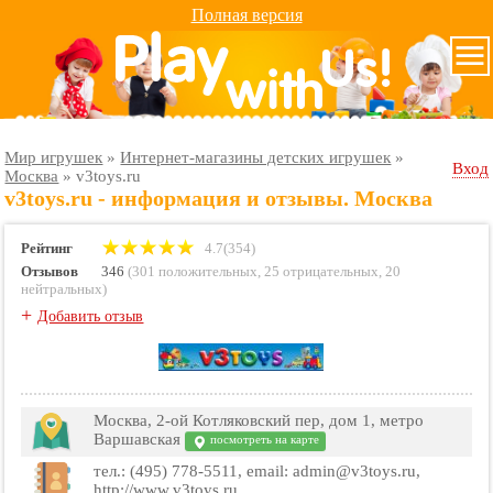
Полная версия
Мир игрушек
»
Интернет-магазины детских игрушек
»
Вход
Москва
»
v3toys.ru
v3toys.ru - информация и отзывы. Москва
Рейтинг
4.7(354)
Отзывов
346
(
301 положительных
,
25 отрицательных
,
20
нейтральных
)
+
Добавить отзыв
Москва, 2-ой Котляковский пер, дом 1, метро
Варшавская
посмотреть на карте
тел.: (495) 778-5511, email: admin@v3toys.ru,
http://www.v3toys.ru