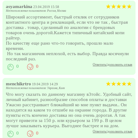
asyamarkina
23.04.2019 15:58
Местоположение пользователя: Россия, Москва
Широкий ассортимент, быстрый отклик от сотрудников
контактного центра и рекламаций, если что не так , быстрая
доставка . товар, сделанный по аналогии с брендовых
товаров очень дорогой.Кажется типичный китайский копи
райтер.
По качеству еще рано что-то говорить, прошло мало
времени.
Но так магазинчик неплохой, есть выбор. Правда косячнули
последний раз.
Ответить/дополнить отзыв
0
0
menchikrtro
19.04.2019 14:29
Местоположение пользователя: Украина, Киев
Что могу сказать по данному магазину в3тойс. Удобный сайт,
личный кабинет, разнообразие способов оплаты и доставки
Ужасно расстраивает ближайший ко мне пункт выдачи.. Он
находится на каком то отшибе на окраине города. В другие
пункты есть кончено доставка но она очень дорогая. А так
могут привезти за 150 р. или курьером за 199 р. В целом
лучше заказывать курьера. Выгоднее быстрее и на дом.
Ответить/дополнить отзыв
0
0