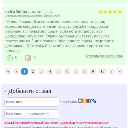
aziyafokina
17.04.2019 12:55
Местоположение пользователя: Украина, Киев
Очень большой ассортимент качественных товаров,
хорошие скидки на многие товары, служба поддержки
отвечает по телефону сразу, если есть вопросы, всё
доходчиво объяснят. Очень быстрая доставка, посылка
поступила на 3 дня раньше обещанного срока, недорогая
доставка. Хотелось бы, чтобы такие акции проходили
почаще.
Ответить/дополнить отзыв
0
0
«
‹
1
2
3
4
5
6
7
8
9
10
›
»
Добавить отзыв
+
или
Войти
Пожалуйста, указывайте реальный e-mail адрес! На данный адрес будет отправлено письмо с
активационной ссылкой. Комментарий появится на сайте только после перехода по этой ссылке. Нам