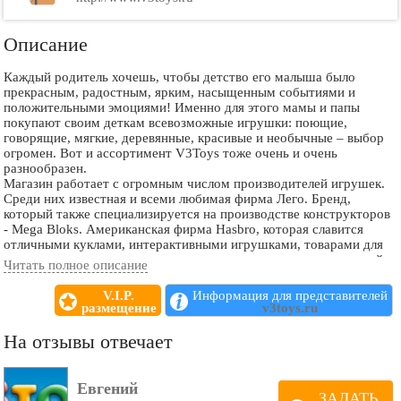
Описание
Каждый родитель хочешь, чтобы детство его малыша было
прекрасным, радостным, ярким, насыщенным событиями и
положительными эмоциями! Именно для этого мамы и папы
покупают своим деткам всевозможные игрушки: поющие,
говорящие, мягкие, деревянные, красивые и необычные – выбор
огромен. Вот и ассортимент V3Toys тоже очень и очень
разнообразен.
Магазин работает с огромным числом производителей игрушек.
Среди них известная и всеми любимая фирма Лего. Бренд,
который также специализируется на производстве конструкторов
- Mega Bloks. Американская фирма Hasbro, которая славится
отличными куклами, интерактивными игрушками, товарами для
творчества и другими очень качественными товарами для детей.
Читать полное описание
Есть тут и развивающие игрушки Tiny Love, и прекрасные пазлы
на любой вкус от Castorland, и еще много всего интересного.
V.I.P.
Информация для представителей
Даже, если бренды игрушек не столь известны, как
размещение
v3toys.ru
вышеназванные, не стоит отказываться от покупки: иногда мы
переплачиваем лишние деньги только за популярность и
На отзывы отвечает
известность того или иного производителя, в то время как многие
менее известные производители ничуть не уступают своим
именитым коллегам по цеху. Главное, обращайте внимание на
Евгений
сертификаты качества покупаемого товара, и тогда все будет в
ЗАДАТЬ