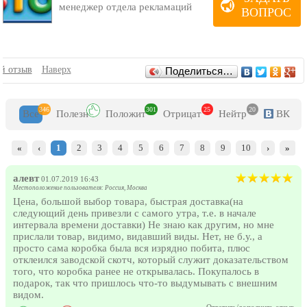
менеджер отдела рекламаций
порядке.
ВОПРОС
В магазине очень часто проходят акции, особенно в преддверии
праздников и значимых событий, старайтесь следить за ними,
ведь они помогу значительно сэкономить.
Магазин предоставляет покупателям возможность забрать товар
самостоятельно или воспользоваться доставкой. Если в первом
Отзывы
й отзыв
Наверх
Поделиться…
случае проблем с получением не возникнет, то при доставке
товара в другой город порой возникают сложности. Всегда
уточняйте время доставки товара, учитывайте, что перед
346
301
25
20
праздниками может произойти задержка, также используйте
Все
Полезн
Положит
Отрицат
Нейтр
ВК
проверенные и надежные способы: лучше заплатить немного
больше, но получить товар в срок, и сохранить нервы.
«
‹
1
2
3
4
5
6
7
8
9
10
›
»
алевт
01.07.2019 16:43
Местоположение пользователя: Россия, Москва
Цена, большой выбор товара, быстрая доставка(на
следующий день привезли с самого утра, т.е. в начале
интервала времени доставки) Не знаю как другим, но мне
прислали товар, видимо, видавший виды. Нет, не б.у., а
просто сама коробка была вся изрядно побита, плюс
отклеился заводской скотч, который служит доказательством
того, что коробка ранее не открывалась. Покупалось в
подарок, так что пришлось что-то выдумывать с внешним
видом.