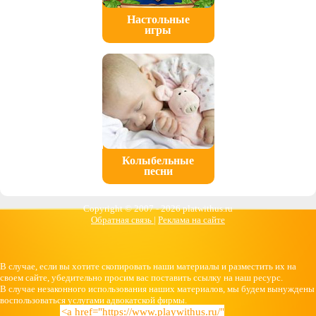
Настольные
игры
Колыбельные
песни
Copyright © 2007 -
2026 platwithus.ru
Обратная связь
|
Реклама на сайте
В случае, если вы хотите скопировать наши материалы и разместить их на
своем сайте, убедительно просим вас поставить ссылку на наш ресурс.
В случае незаконного использования наших материалов, мы будем вынуждены
воспользоваться услугами адвокатской фирмы.
<a href="https://www.playwithus.ru/"