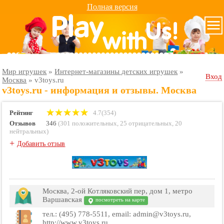
Полная версия
Мир игрушек
»
Интернет-магазины детских игрушек
»
Вход
Москва
»
v3toys.ru
v3toys.ru - информация и отзывы. Москва
Рейтинг
4.7(354)
Отзывов
346
(
301 положительных
,
25 отрицательных
,
20
нейтральных
)
+
Добавить отзыв
Москва, 2-ой Котляковский пер, дом 1, метро
Варшавская
посмотреть на карте
тел.: (495) 778-5511, email: admin@v3toys.ru,
http://www.v3toys.ru