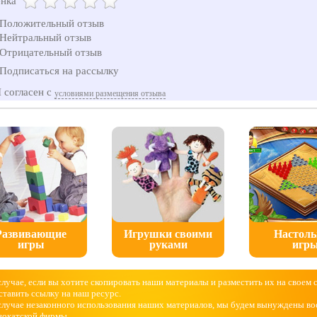
нка
Положительный отзыв
Нейтральный отзыв
Отрицательный отзыв
Подписаться на рассылку
 согласен с
условиями размещения отзыва
Развивающие
Игрушки своими
Настол
игры
руками
игр
случае, если вы хотите скопировать наши материалы и разместить их на своем 
ставить ссылку на наш ресурс.
случае незаконного использования наших материалов, мы будем вынуждены во
вокатской фирмы.