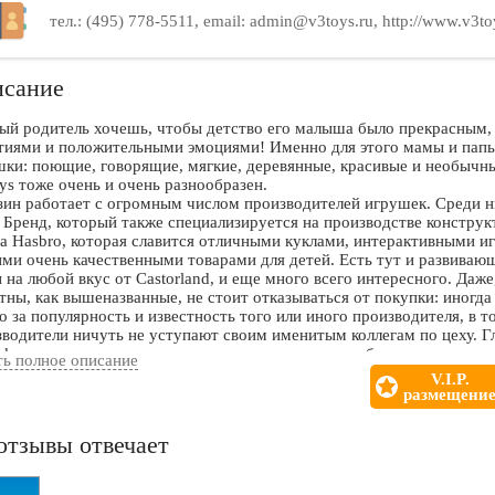
тел.: (495) 778-5511, email: admin@v3toys.ru, http://www.v3to
сание
ый родитель хочешь, чтобы детство его малыша было прекрасным
тиями и положительными эмоциями! Именно для этого мамы и пап
шки: поющие, говорящие, мягкие, деревянные, красивые и необычны
s тоже очень и очень разнообразен.
зин работает с огромным числом производителей игрушек. Среди н
 Бренд, который также специализируется на производстве конструк
а Hasbro, которая славится отличными куклами, интерактивными иг
ми очень качественными товарами для детей. Есть тут и развиваю
 на любой вкус от Castorland, и еще много всего интересного. Даж
тны, как вышеназванные, не стоит отказываться от покупки: иногд
о за популярность и известность того или иного производителя, в т
водители ничуть не уступают своим именитым коллегам по цеху. Г
фикаты качества покупаемого товара, и тогда все будет в порядке.
ть полное описание
азине очень часто проходят акции, особенно в преддверии праздни
V.I.P.
ть за ними, ведь они помогу значительно сэкономить.
размещени
ин предоставляет покупателям возможность забрать товар самосто
в первом случае проблем с получением не возникнет, то при достав
отзывы отвечает
кают сложности. Всегда уточняйте время доставки товара, учитыв
зойти задержка, также используйте проверенные и надежные способ
ить товар в срок, и сохранить нервы.