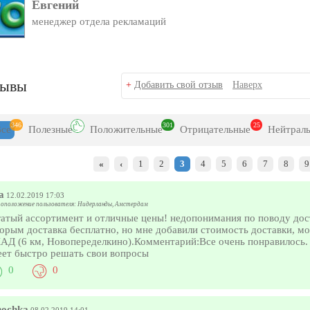
Евгений
менеджер отдела рекламаций
зывы
+
Добавить свой отзыв
Наверх
346
301
25
Все
Полезн
ые
Положит
ельные
Отрицат
ельные
Нейтр
ал
«
‹
1
2
3
4
5
6
7
8
9
а
12.02.2019 17:03
оположение пользователя: Нидерланды, Амстердам
атый ассортимент и отличные цены! недопонимания по поводу доста
орым доставка бесплатно, но мне добавили стоимость доставки, мо
АД (6 км, Новопеределкино).Комментарий:Все очень понравилось.
еет быстро решать свои вопросы
0
0
nochka