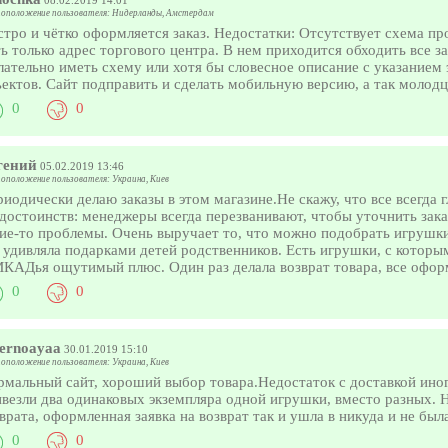
08.02.2019 14:01
оположение пользователя: Нидерланды, Амстердам
тро и чётко оформляется заказ. Недостатки: Отсутствует схема про
ь только адрес торгового центра. В нем приходится обходить все з
ательно иметь схему или хотя бы словесное описание с указанием
ектов. Сайт подправить и сделать мобильную версию, а так молод
0
0
гений
05.02.2019 13:46
оположение пользователя: Украина, Киев
иодически делаю заказы в этом магазине.Не скажу, что все всегда г
достоинств: менеджеры всегда перезванивают, чтобы уточнить заказ
ие-то проблемы. Очень выручает то, что можно подобрать игрушки
 удивляла подарками детей родственников. Есть игрушки, с которым
КАДья ощутимый плюс. Один раз делала возврат товара, все офор
0
0
vernoayaa
30.01.2019 15:10
оположение пользователя: Украина, Киев
рмальный сайт, хороший выбор товара.Недостаток с доставкой ино
ивезли два одинаковых экземпляра одной игрушки, вместо разных.
врата, оформленная заявка на возврат так и ушла в никуда и не был
0
0