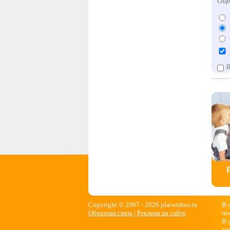
Оце
Я
Copyright © 2007 -
2026 platwithus.ru
В 
Обратная связь
|
Реклама на сайте
по
В 
ад