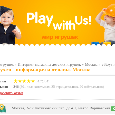
игрушек
»
Интернет-магазины детских игрушек
»
Москва
»
v3toys.
oys.ru - информация и отзывы. Москва
тинг
4.7(354)
зывов
346
(
301 положительных
,
25 отрицательных
,
20 нейтральных
)
Добавить отзыв
Москва, 2-ой Котляковский пер, дом 1, метро Варшавская