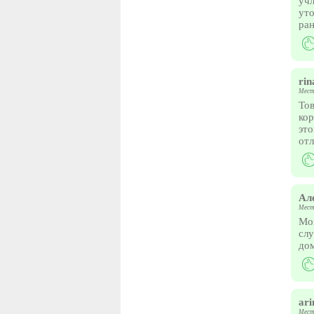
учл
уто
ран
rin
Мест
Тов
кор
это
от
Ал
Мест
Мог
слу
до
ari
Мест