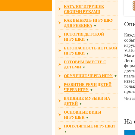
КАТАЛОГ ИГРУШЕК
СВОИМИ РУКАМИ
КАК ВЫБРАТЬ ИГРУШКУ
Опи
ДЛЯ РЕБЕНКА
▼
ИСТОРИЯ ДЕТСКОЙ
Кажд
ИГРУШКИ
▼
собы
игру
БЕЗОПАСНОСТЬ ДЕТСКОЙ
V3Toy
ИГРУШКИ
▼
Мага
Лего.
ГОТОВИМ ВМЕСТЕ С
фирм
ДЕТЬМИ
▼
други
ОБУЧЕНИЕ ЧЕРЕЗ ИГРУ
пазлы
▼
извес
РАЗВИТИЕ РЕЧИ ДЕТЕЙ
тольк
ЧЕРЕЗ ИГРУ
▼
произ
серти
Чита
ВЛИЯНИЕ МУЗЫКИ НА
В маг
ДЕТЕЙ
▼
следи
Магаз
ОСНОВНЫЕ ВИДЫ
Если 
ИГРУШЕК
▼
На 
возни
ПОПУЛЯРНЫЕ ИГРУШКИ
прои
▼
получ