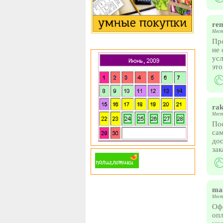
re
Мест
Про
не 
усл
это
rak
Мест
Пос
сам
дос
зак
ma
Мест
Офо
опл