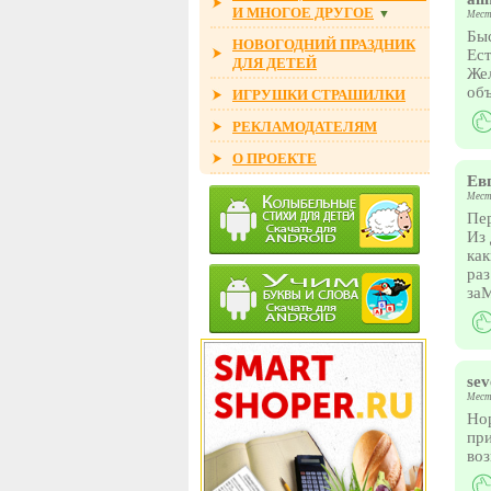
И МНОГОЕ ДРУГОЕ
▼
Мест
Быс
НОВОГОДНИЙ ПРАЗДНИК
Ест
ДЛЯ ДЕТЕЙ
Жел
объ
ИГРУШКИ СТРАШИЛКИ
РЕКЛАМОДАТЕЛЯМ
О ПРОЕКТЕ
Ев
Мест
Пер
Из 
как
раз
заМ
se
Мест
Но
пр
воз