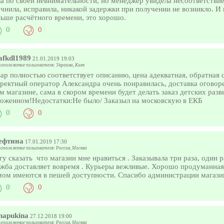
а по своей невнимательности, но менеджер увидела несоответствие
чнила, исправила, никакой задержки при получении не возникло. И
ьше расчётного времени, это хорошо.
0
0
afkdl1989
21.01.2019 19:03
оположение пользователя: Украина, Киев
ар полностью соответствует описанию, цена адекватная, обратная 
ректный оператор Александра очень понравилась, доставка оговор
м магазине, сама в скором времени будет делать заказ детских раз
ложенном!Недостатки:Не было/ Заказыл на московскую в ЕКБ
0
0
ефтина
17.01.2019 17:30
оположение пользователя: Россия, Москва
у сказать что магазин мне нравиться . Заказывала три раза, один р
жба доставляет вовремя . Курьеры вежливые. Хорошо продуманная
мом имеются в пешей доступности. Спасибо администрации магаз
0
0
napukina
27.12.2018 19:00
оположение пользователя: Россия, Москва