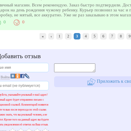
ичный магазин. Всем рекомендую. Заказ быстро подтвердили. Доста
арок на день рождения чужому ребенку. Курьер позвонил за час и 
оробку, не мятый, все аккуратно. Уже не раз заказываю в этом магаз
0
0
«
‹
1
2
3
4
5
6
7
8
9
обавить отзыв
и
Войти
Приложить к сво
уйста, указывайте реальный e-mail адрес!
нный адрес будет отправлено письмо с
ационной ссылкой. Комментарий появится
те только после перехода по этой ссылке.
жно знать, что вы реальный человек, а не
бот. Кроме того на данный адрес вы будете
ать уведомления об ответах на Ваш отзыв.