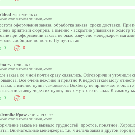
mkinal
28.01.2019 16:41
оположение пользователя: Россия, Москва
стота оформления заказа, обработка заказа, сроки доставки. При 
очень приятный сюрприз, а именно - вскрытие упаковки и осмотр то
овие при оформлении заказа не было озвучено менеджером магазин
м мне сообщили по почте. Ну пусть так
0
0
ina
25.01.2019 16:18
оположение пользователя: Россия, Москва
ле заказа со мной почти сразу связались. Обговорили и уточнили 
овывоза. Все очень вежливо и приятно К недостаткам могу отнест
тавки, а именно пункт самовывоза Boxberry не принимает к оплате
азывал доставку через их пункт, поэтому этого не знал. К самому м
0
0
slennikoffpaw
23.01.2019 13:27
оположение пользователя: Россия, Москва
рмление заказа не вызвало трудностей, простое, понятное. Хорошо
аты. Внимательные менеджеры, т.к. я делала заказ в другой город 