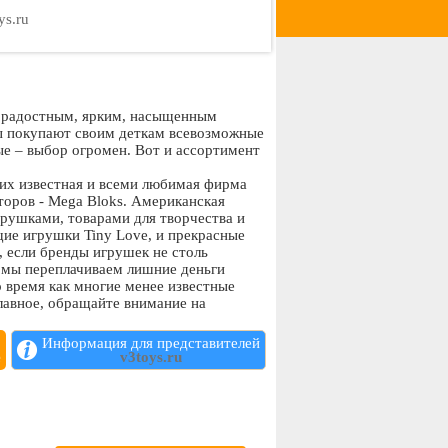
ys.ru
, радостным, ярким, насыщенным
ы покупают своим деткам всевозможные
е – выбор огромен. Вот и ассортимент
их известная и всеми любимая фирма
торов - Mega Bloks. Американская
рушками, товарами для творчества и
щие игрушки Tiny Love, и прекрасные
е, если бренды игрушек не столь
а мы переплачиваем лишние деньги
о время как многие менее известные
лавное, обращайте внимание на
ков и значимых событий, старайтесь
Информация для представителей
е
v3toys.ru
ятельно или воспользоваться доставкой.
ке товара в другой город порой
айте, что перед праздниками может
ы: лучше заплатить немного больше, но