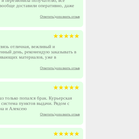
 и перезвонила получателю, всё
 вообще доставили оперативно, даже
Ответить/дополнить отзыв
связь отличная, вежливый и
енный день, рекомендую заказывать в
вивающих материалов, уже в
Ответить/дополнить отзыв
аз только попался брак. Курьерская
 система пунктов выдачи. Рядом с
ина и Алексею
Ответить/дополнить отзыв