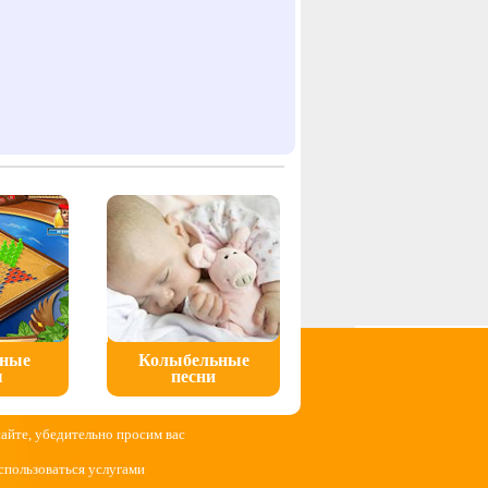
ьные
Колыбельные
ы
песни
сайте, убедительно просим вас
спользоваться услугами