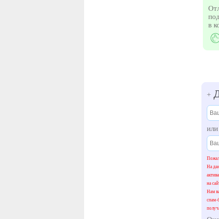
Отл
под
в к
Д
+
ил
Пожал
На да
актив
на сай
Нам ва
спам-
получ