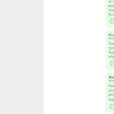
за 
как
пок
бол
По
Мест
Пос
тре
Хор
обр
Жи
Мест
Опе
дос
рез
пор