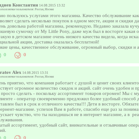
иднев Константин
14.08.2015 13:32
оположение пользователя: Россия, Москва
но пользуюсь услугами этого магазина. Качество обслуживание как
воляет сделать несколько покупок в одном месте, акции и скидки 
нь довольна работой магазина, рекомендую. Недавно заказала кучу
шевую сумочку от My Little Pony, даже муж был в восторге какая о
такую в детском магазине очень низкого качества видела, когда иск
циальной акции, доставка оказалась бесплатной!
кие цены, качественное обслуживание, огромный выбор, скидки и 
0
0
ratov Alex
14.08.2015 13:31
оположение пользователя: Россия, Москва
нь приятно, что компания работает с душой и ценит своих клиенто
ствует огромное количество скидок и акций. сайт очень удобен и п
 просто сделать - поскольку ассортимент товаров огромен! Мы с 
лиенте - оператор своевременно предложил более удобный способ 
тавлен был в срок и отличного качества!!! Дети в восторге. Обязат
ернент-магазине. успехов Вам в работе, спасибо еще раз за понима
ускает чувство, что ты находишься не в интернет магазине, а в ре
служивания.
атый ассортимент, удобный сайт, внимательные и отзывчивые опер
ий.
0
0