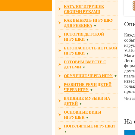
КАТАЛОГ ИГРУШЕК
СВОИМИ РУКАМИ
КАК ВЫБРАТЬ ИГРУШКУ
Опи
ДЛЯ РЕБЕНКА
▼
ИСТОРИЯ ДЕТСКОЙ
Кажд
ИГРУШКИ
▼
собы
игру
БЕЗОПАСНОСТЬ ДЕТСКОЙ
V3Toy
ИГРУШКИ
▼
Мага
Лего.
ГОТОВИМ ВМЕСТЕ С
фирм
ДЕТЬМИ
▼
други
ОБУЧЕНИЕ ЧЕРЕЗ ИГРУ
пазлы
▼
извес
РАЗВИТИЕ РЕЧИ ДЕТЕЙ
тольк
ЧЕРЕЗ ИГРУ
▼
произ
серти
Чита
ВЛИЯНИЕ МУЗЫКИ НА
В маг
ДЕТЕЙ
▼
следи
Магаз
ОСНОВНЫЕ ВИДЫ
Если 
ИГРУШЕК
▼
На 
возни
ПОПУЛЯРНЫЕ ИГРУШКИ
прои
▼
получ