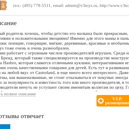
тел.: (495) 778-5511, email: admin@v3toys.ru, http://www.v3to
сание
ый родитель хочешь, чтобы детство его малыша было прекрасным
тиями и положительными эмоциями! Именно для этого мамы и пап
шки: поющие, говорящие, мягкие, деревянные, красивые и необычны
s тоже очень и очень разнообразен.
зин работает с огромным числом производителей игрушек. Среди н
 Бренд, который также специализируется на производстве конструк
а Hasbro, которая славится отличными куклами, интерактивными иг
ми очень качественными товарами для детей. Есть тут и развиваю
 на любой вкус от Castorland, и еще много всего интересного. Даж
тны, как вышеназванные, не стоит отказываться от покупки: иногд
о за популярность и известность того или иного производителя, в т
водители ничуть не уступают своим именитым коллегам по цеху. Г
фикаты качества покупаемого товара, и тогда все будет в порядке.
ть полное описание
азине очень часто проходят акции, особенно в преддверии праздни
V.I.P.
ть за ними, ведь они помогу значительно сэкономить.
размещени
ин предоставляет покупателям возможность забрать товар самосто
в первом случае проблем с получением не возникнет, то при достав
отзывы отвечает
кают сложности. Всегда уточняйте время доставки товара, учитыв
зойти задержка, также используйте проверенные и надежные способ
ить товар в срок, и сохранить нервы.