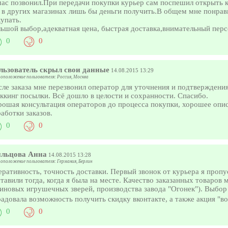
час позвонил.При передачи покупки курьер сам поспешил открыть к
 в других магазинах лишь бы деньги получить.В общем мне понрав
упать.
ьшой выбор,адекватная цена, быстрая доставка,внимательный пер
0
0
льзователь скрыл свои данные
14.08.2015 13:29
оположение пользователя: Россия, Москва
ле заказа мне перезвонил оператор для уточнения и подтверждения
ккинг посылки. Всё дошло в целости и сохранности. Спасибо.
ошая консультация операторов до процесса покупки, хорошее опис
аботки заказов.
0
0
льцова Анна
14.08.2015 13:28
оположение пользователя: Германия, Берлин
ративность, точность доставки. Первый звонок от курьера я пропу
тавили тогда, когда я была на месте. Качество заказанных товаров 
иновых игрушечных зверей, производства завода "Огонек"). Выбор
адовала возможность получить скидку вконтакте, а также акция "
0
0