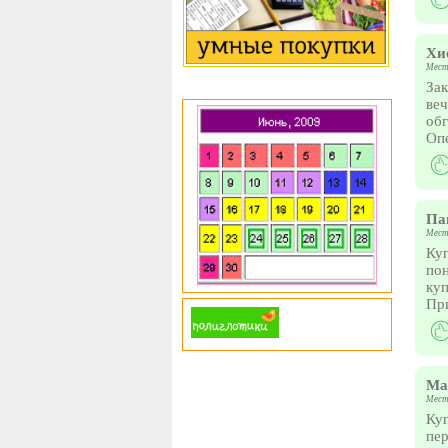
Хи
Мест
Зак
веч
обг
Опе
Па
Мест
Куп
пон
куп
Пр
Ма
Мест
Куп
пер