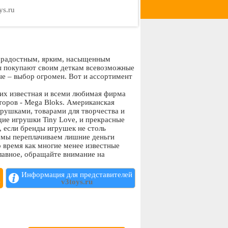
ys.ru
, радостным, ярким, насыщенным
ы покупают своим деткам всевозможные
е – выбор огромен. Вот и ассортимент
их известная и всеми любимая фирма
торов - Mega Bloks. Американская
рушками, товарами для творчества и
щие игрушки Tiny Love, и прекрасные
е, если бренды игрушек не столь
а мы переплачиваем лишние деньги
о время как многие менее известные
лавное, обращайте внимание на
ков и значимых событий, старайтесь
Информация для представителей
е
v3toys.ru
ятельно или воспользоваться доставкой.
ке товара в другой город порой
айте, что перед праздниками может
ы: лучше заплатить немного больше, но