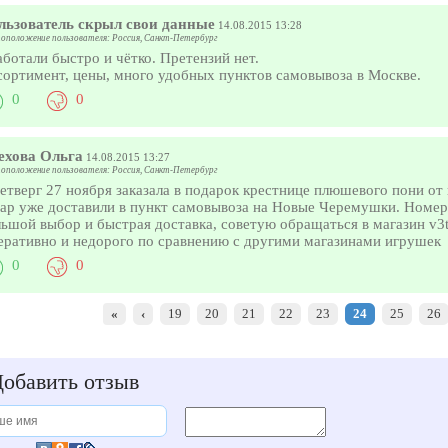
льзователь скрыл свои данные
14.08.2015 13:28
оположение пользователя: Россия, Санкт-Петербург
ботали быстро и чётко. Претензий нет.
сортимент, цены, много удобных пунктов самовывоза в Москве.
0
0
ехова Ольга
14.08.2015 13:27
оположение пользователя: Россия, Санкт-Петербург
етверг 27 ноября заказала в подарок крестнице плюшевого пони от
ар уже доставили в пункт самовывоза на Новые Черемушки. Номер 
ьшой выбор и быстрая доставка, советую обращаться в магазин v3t
еративно и недорого по сравнению с другими магазинами игрушек
0
0
«
‹
19
20
21
22
23
24
25
26
обавить отзыв