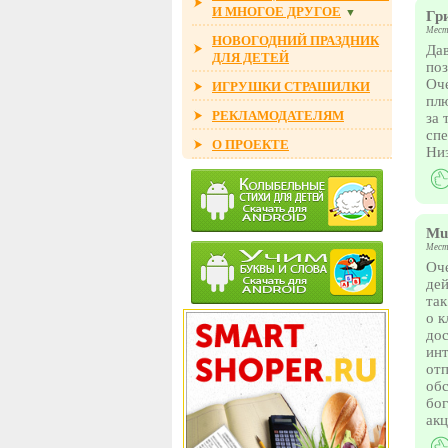
И МНОГОЕ ДРУГОЕ
▼
Гр
Мест
НОВОГОДНИЙ ПРАЗДНИК
Дав
ДЛЯ ДЕТЕЙ
поз
Оче
ИГРУШКИ СТРАШИЛКИ
плю
РЕКЛАМОДАТЕЛЯМ
за 
спе
О ПРОЕКТЕ
Низ
Mu
Мест
Оче
дей
так
о к
дос
инт
отп
об
бог
акц