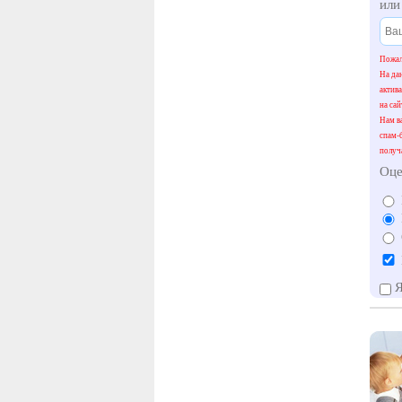
ил
Пожал
На да
актив
на сай
Нам ва
спам-
получ
Оце
Я