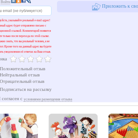
и
Войти
Приложить к сво
уйста, указывайте реальный e-mail адрес!
нный адрес будет отправлено письмо с
ационной ссылкой. Комментарий появится
те только после перехода по этой ссылке.
жно знать, что вы реальный человек, а не
бот. Кроме того на данный адрес вы будете
ать уведомления об ответах на Ваш отзыв.
нка
Положительный отзыв
Нейтральный отзыв
Отрицательный отзыв
Подписаться на рассылку
 согласен с
условиями размещения отзыва