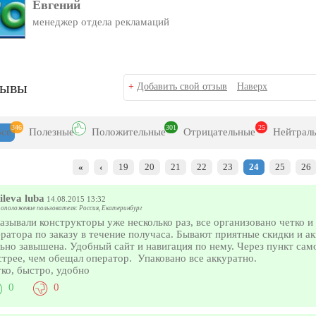
Евгений
менеджер отдела рекламаций
зывы
+
Добавить свой отзыв
Наверх
346
301
25
Все
Полезн
ые
Положит
ельные
Отрицат
ельные
Нейтр
ал
«
‹
19
20
21
22
23
24
25
26
ileva luba
14.08.2015 13:32
оположение пользователя: Россия, Екатеринбург
азывали конструкторы уже несколько раз, все организовано четко и
ратора по заказу в течение получаса. Бывают приятные скидки и ак
ьно завышена. Удобный сайт и навигация по нему. Через пункт са
трее, чем обещал оператор. Упаковано все аккуратно.
ко, быстро, удобно
0
0