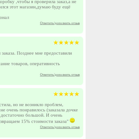
оробку ,чтобы я проверила заказ,а не
ился этот магазин,думаю буду ещё
сонал
Ответить/дополнить отзыв
 заказа. Позднее мне предоставили
ание товаров, оперативность
Ответить/дополнить отзыв
стила, но не возникло проблем,
мне очень понравилось (заказала дочке
 достаточно большой. И очень
возвращаем 15% стоимости заказа"
Ответить/дополнить отзыв