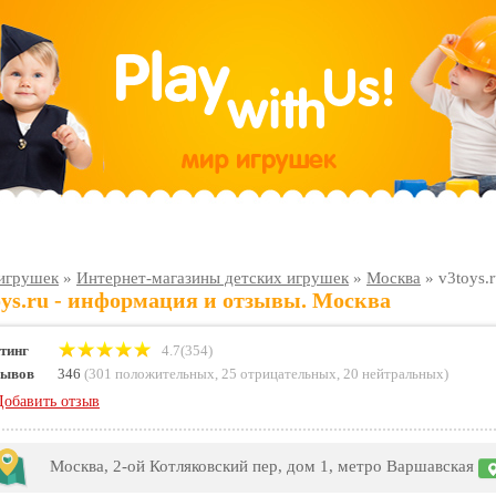
игрушек
»
Интернет-магазины детских игрушек
»
Москва
»
v3toys.
oys.ru - информация и отзывы. Москва
тинг
4.7(354)
зывов
346
(
301 положительных
,
25 отрицательных
,
20 нейтральных
)
Добавить отзыв
Москва, 2-ой Котляковский пер, дом 1, метро Варшавская