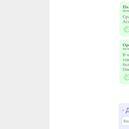
По
Мест
Сра
Ас
Ор
Мест
В ч
тов
бол
Оп
Д
+