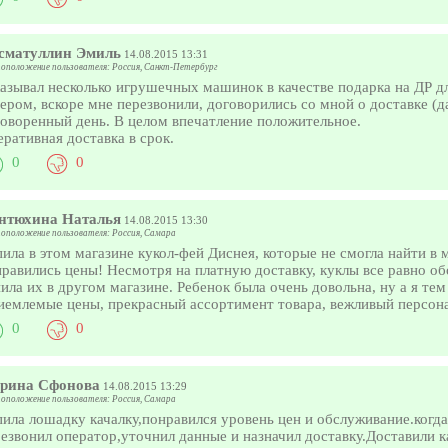
сматуллин Эмиль
14.08.2015 13:31
оположение пользователя: Россия, Санкт-Петербург
азывал несколько игрушечных машинок в качестве подарка на ДР для
ером, вскоре мне перезвонили, договорились со мной о доставке (да
оворенный день. В целом впечатление положительное.
ративная доставка в срок.
0
0
нтюхина Наталья
14.08.2015 13:30
оположение пользователя: Россия, Самара
ила в этом магазине кукол-фей Диснея, которые не смогла найти в 
равились цены! Несмотря на платную доставку, куклы все равно об
ила их в другом магазине. Ребенок была очень довольна, ну а я тем
иемлемые цены, прекрасный ассортимент товара, вежливый персон
0
0
рина Сфонова
14.08.2015 13:29
оположение пользователя: Россия, Самара
ила лошадку качалку,понравился уровень цен и обслуживание.когда
езвонил оператор,уточнил данные и назначил доставку.Доставили к