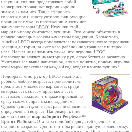
игрушки-новинки представляют собой
усовершенствованные версии хорошо
знакомых нам игр. Так, в сфере игр-
головоломок и конструкторов лидирующие
позиции вот уже на протяжении многих лет
занимают товары
LEGO
! Игрушки этой
марки по праву считаются лучшими. Это можно объяснить в
первую очередь высоким качеством продукции. Кроме того,
линейки LEGO всегда пополняются: появляются новые персонажи,
локации, истории, за счет чего ребёнок не утрачивает интерес к
игре. Нельзя не напомнить также, что игрушки LEGO
благотворно влияют на моторику рук, способствуя её развитию.
Учитывая все выше написанное, вполне понятно, почему игрушки
этой марки практически каждый год входят в число лучших!
Подобрать конструктор LEGO можно для
ребёнка любого возраста: производитель
предлагает множество вариантов, среди
которых есть совсем простые, а есть
настолько сложные, что даже взрослый не
сразу сможет справиться с заданием!
Однако существуют игры, рассчитанные на
определенный возраст. Например, к ним
можно отнести
шар-лабиринт Perplexus™
Epic от PlaSmart
. Эта игра подойдёт для детей среднего и
старшего возраста. Для того чтобы решить данную головоломку,
малышу придётся быть очень внимательным! Но от этого игра не