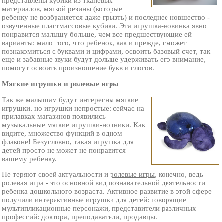
представлены кубики из тканевых
материалов, мягкой резины (которые
ребенку не возбраняется даже грызть) и последнее новшество -
озвученные пластмассовые кубики. Эта игрушка-новинка явно
понравится малышу больше, чем все предшествующие ей
варианты: мало того, что ребенок, как и прежде, сможет
познакомиться с буквами и цифрами, освоить базовый счет, так
еще и забавные звуки будут дольше удерживать его внимание,
помогут освоить произношение букв и слогов.
Мягкие игрушки
и ролевые игры
Так же малышам будут интересны мягкие
игрушки, но игрушки непростые: сейчас на
прилавках магазинов появились
музыкальные мягкие игрушки-ночники. Как
видите, множество функций в одном
флаконе! Безусловно, такая игрушка для
детей просто не может не понравится
вашему ребенку.
Не теряют своей актуальности и
ролевые игры
, конечно, ведь
ролевая игра - это основной вид познавательной деятельности
ребенка дошкольного возраста. Активное развитие в этой сфере
получили интерактивные игрушки для детей: говорящие
мультипликационные персонажи, представители различных
профессий: доктора, преподаватели, продавцы.