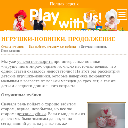
Полная версия
ИГРУШКИ-НОВИНКИ. ПРОДОЛЖЕНИЕ
→
→
Страна игрушек
Как выбрать игрушку для ребенка
Игрушки-новинки.
Продолжение
Мы уже
успели поговорить
про интересные новинки
«игрушечного мира», однако их число настолько велико, что
одной статьи оказалось недостаточно! На этот раз рассмотрим
детские игрушки-новинки, которые наверняка понравятся
малышам в возрасте от восьми месяцев до трех лет, а так же
деткам среднего дошкольного возраста.
Озвученные кубики
Сначала речь пойдет о хорошо забытом
старом, вернее, незабытом, но все же
старом:
детские кубики
. Если с моделями из
дерева мы были знакомы давно, то на
сегодняшний день на рынке так же