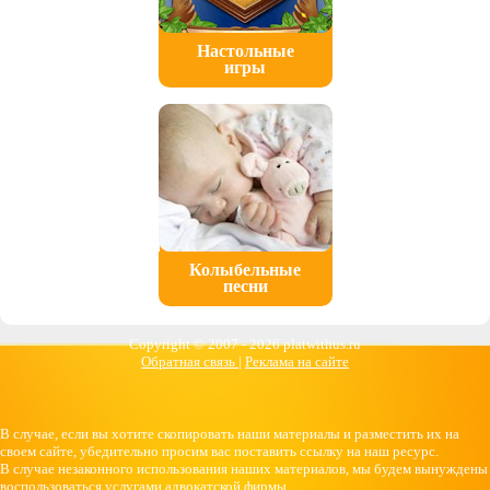
Настольные
игры
Колыбельные
песни
Copyright © 2007 -
2026 platwithus.ru
Обратная связь
|
Реклама на сайте
В случае, если вы хотите скопировать наши материалы и разместить их на
своем сайте, убедительно просим вас поставить ссылку на наш ресурс.
В случае незаконного использования наших материалов, мы будем вынуждены
воспользоваться услугами адвокатской фирмы.