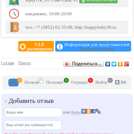
Иркутск, ул. Советская, 65
посмотреть на карте
ежедневно, 10:00-20:00
тел.: +7 (3952) 62-35-08, http://happybaby38.ru
V.I.P.
Информация для представителей
размещение
Веселые пчелки
Отзывы
й отзыв
Наверх
Поделиться…
0
0
0
0
Все
Полезн
Положит
Отрицат
Нейтр
ВК
Добавить отзыв
+
или
Войти