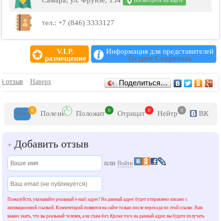
Самара, ул. Фрунзе, 134
посмотреть на карте
тел.: +7 (846) 3333127
V.I.P.
Информация для представителей
размещение
Остров Сокровищ
Отзывы
й отзыв
Наверх
Поделиться…
0
0
0
0
Все
Полезн
Положит
Отрицат
Нейтр
ВК
Добавить отзыв
+
или
Войти
Пожалуйста, указывайте реальный e-mail адрес! На данный адрес будет отправлено письмо с
активационной ссылкой. Комментарий появится на сайте только после перехода по этой ссылке. Нам
важно знать, что вы реальный человек, а не спам-бот. Кроме того на данный адрес вы будете получать