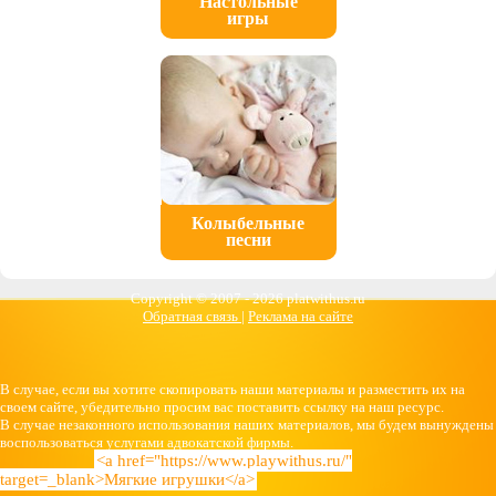
Настольные
игры
Колыбельные
песни
Copyright © 2007 -
2026 platwithus.ru
Обратная связь
|
Реклама на сайте
В случае, если вы хотите скопировать наши материалы и разместить их на
своем сайте, убедительно просим вас поставить ссылку на наш ресурс.
В случае незаконного использования наших материалов, мы будем вынуждены
воспользоваться услугами адвокатской фирмы.
<a href="https://www.playwithus.ru/"
target=_blank>Мягкие игрушки</a>