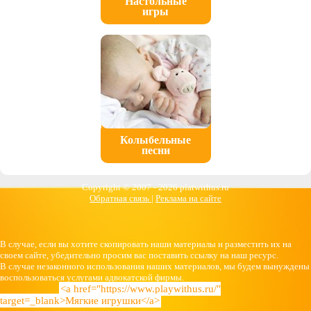
Настольные
игры
Колыбельные
песни
Copyright © 2007 -
2026 platwithus.ru
Обратная связь
|
Реклама на сайте
В случае, если вы хотите скопировать наши материалы и разместить их на
своем сайте, убедительно просим вас поставить ссылку на наш ресурс.
В случае незаконного использования наших материалов, мы будем вынуждены
воспользоваться услугами адвокатской фирмы.
<a href="https://www.playwithus.ru/"
target=_blank>Мягкие игрушки</a>