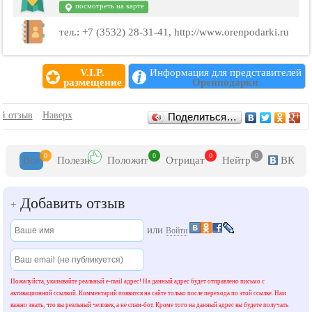
посмотреть на карте
тел.: +7 (3532) 28-31-41, http://www.orenpodarki.ru
V.I.P.
Информация для представителей
размещение
Оренподарки
Отзывы
й отзыв
Наверх
Поделиться…
0
0
0
0
Все
Полезн
Положит
Отрицат
Нейтр
ВК
Добавить отзыв
+
или
Войти
Пожалуйста, указывайте реальный e-mail адрес! На данный адрес будет отправлено письмо с
активационной ссылкой. Комментарий появится на сайте только после перехода по этой ссылке. Нам
важно знать, что вы реальный человек, а не спам-бот. Кроме того на данный адрес вы будете получать