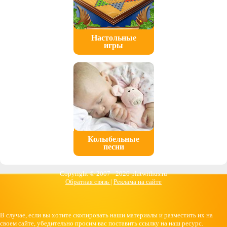
Настольные
игры
Колыбельные
песни
Copyright © 2007 -
2026 platwithus.ru
Обратная связь
|
Реклама на сайте
В случае, если вы хотите скопировать наши материалы и разместить их на
своем сайте, убедительно просим вас поставить ссылку на наш ресурс.