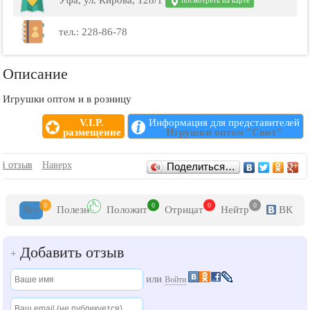
Уфа, ул. Кирова, 128/1
посмотреть на карте
тел.: 228-86-78
Описание
Игрушки оптом и в розницу
V.I.P.
Информация для представителей
размещение
Игрушки оптом "Свит"
Отзывы
й отзыв
Наверх
Поделиться…
0
0
0
0
Все
Полезн
Положит
Отрицат
Нейтр
ВК
Добавить отзыв
+
или
Войти