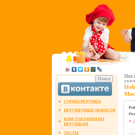
Мир 
увле
Hob
Мос
СТРАНА ИГРУШЕК
Рей
ИГРУШЕЧНЫЕ НОВОСТИ
От
КОНСУЛЬТАЦИЯ ПО
+
ИГРУШКАМ
ТЕСТЫ