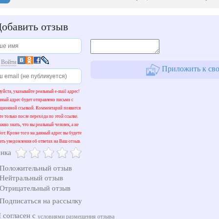
обавить отзыв
и
Войти
Приложить к сво
уйста, указывайте реальный e-mail адрес!
нный адрес будет отправлено письмо с
ационной ссылкой. Комментарий появится
те только после перехода по этой ссылке.
жно знать, что вы реальный человек, а не
бот. Кроме того на данный адрес вы будете
ать уведомления об ответах на Ваш отзыв.
нка
Положительный отзыв
Нейтральный отзыв
Отрицательный отзыв
Подписаться на рассылку
 согласен с
условиями размещения отзыва