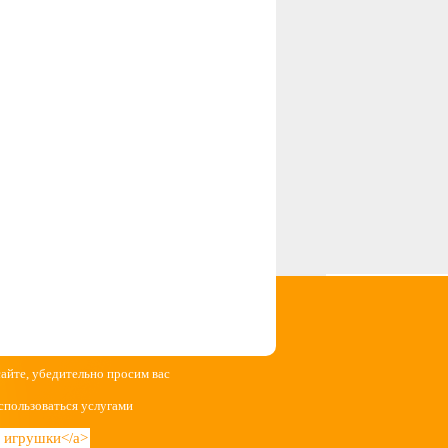
сайте, убедительно просим вас
спользоваться услугами
ие игрушки</a>