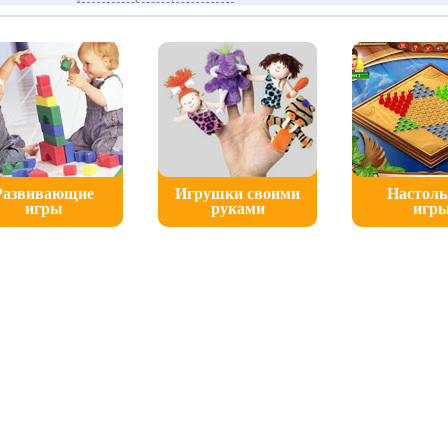
Развивающие
Игрушки своими
Настол
игры
руками
игр