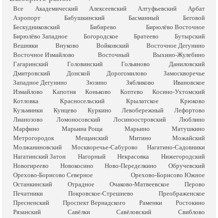
Все
Академический
Алексеевский
Алтуфьевский
Арбат
Аэропорт
Бабушкинский
Басманный
Беговой
Бескудниковский
Бибирево
Бирюлёво Восточное
Бирюлёво Западное
Богородское
Братеево
Бутырский
Вешняки
Внуково
Войковский
Восточное Дегунино
Восточное Измайлово
Восточный
Выхино-Жулебино
Гагаринский
Головинский
Гольяново
Даниловский
Дмитровский
Донской
Дорогомилово
Замоскворечье
Западное Дегунино
Зюзино
Зябликово
Ивановское
Измайлово
Капотня
Коньково
Коптево
Косино-Ухтомский
Котловка
Красносельский
Крылатское
Крюково
Кузьминки
Кунцево
Куркино
Левобережный
Лефортово
Лианозово
Ломоносовский
Лосиноостровский
Люблино
Марфино
Марьина Роща
Марьино
Матушкино
Метрогородок
Мещанский
Митино
Можайский
Молжаниновский
Москворечье-Сабурово
Нагатино-Садовники
Нагатинский Затон
Нагорный
Некрасовка
Нижегородский
Новогиреево
Новокосино
Ново-Переделкино
Обручевский
Орехово-Борисово Северное
Орехово-Борисово Южное
Останкинский
Отрадное
Очаково-Матвеевское
Перово
Печатники
Покровское-Стрешнево
Преображенское
Пресненский
Проспект Вернадского
Раменки
Ростокино
Рязанский
Савёлки
Савёловский
Свиблово