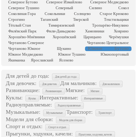
Северное Бутово
Северное Измайлово
Северное Медведково
Северное Тушино
Северный
Силино
Сокол
Соколиная Гора
Сокольники
Солнцево
Старое Крюково
Строгино
Таганский
Тверской
Текстильщики
Тёплый Стан
Тимирязевский
Тропарёво-Никулино
Филёвский Парк
Фили-Давыдково
Хамовники
Ховрино
Хорошёво-Мнёвники
Хорошёвский
Царицыно
Черёмушки
Чертаново Северное
Чертаново Центральное
Южное Бутово
Чертаново Южное
Щукино
Южное Медведково
Южное Тушино
Южнопортовый
Якиманка
Ярославский
Ясенево
Для детей до года:
Для детей до года
Для девочек:
Для мальчиков:
Для девочек
Для мальчиков
Развивающие:
Мягкие:
Развивающие
Мягкие
Куклы:
Интерактивные:
Куклы
Интерактивные
Радиоуправляемые:
Радиоуправляемые
Музыкальные:
Транспорт:
Музыкальные
Транспорт
Модели для сборки:
Модели для сборки
Спорт и отдых:
Спорт и отдых
Прыгунки, ходунки, качели:
Прыгунки, ходунки, качели