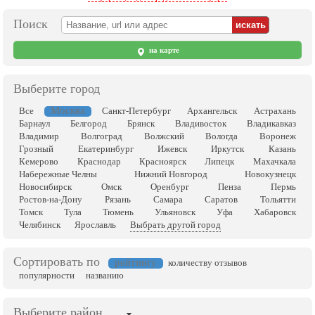
Поиск
на карте
Выберите город
Москва
Все
Санкт-Петербург
Архангельск
Астрахань
Барнаул
Белгород
Брянск
Владивосток
Владикавказ
Владимир
Волгоград
Волжский
Вологда
Воронеж
Грозный
Екатеринбург
Ижевск
Иркутск
Казань
Кемерово
Краснодар
Красноярск
Липецк
Махачкала
Набережные Челны
Нижний Новгород
Новокузнецк
Новосибирск
Омск
Оренбург
Пенза
Пермь
Ростов-на-Дону
Рязань
Самара
Саратов
Тольятти
Томск
Тула
Тюмень
Ульяновск
Уфа
Хабаровск
Челябинск
Ярославль
Выбрать другой город
Сортировать по
рейтингу
количеству отзывов
популярности
названию
Выберите район