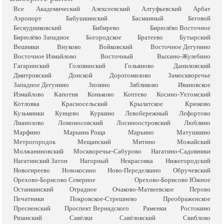
Все
Академический
Алексеевский
Алтуфьевский
Арбат
Аэропорт
Бабушкинский
Басманный
Беговой
Бескудниковский
Бибирево
Бирюлёво Восточное
Бирюлёво Западное
Богородское
Братеево
Бутырский
Вешняки
Внуково
Войковский
Восточное Дегунино
Восточное Измайлово
Восточный
Выхино-Жулебино
Гагаринский
Головинский
Гольяново
Даниловский
Дмитровский
Донской
Дорогомилово
Замоскворечье
Западное Дегунино
Зюзино
Зябликово
Ивановское
Измайлово
Капотня
Коньково
Коптево
Косино-Ухтомский
Котловка
Красносельский
Крылатское
Крюково
Кузьминки
Кунцево
Куркино
Левобережный
Лефортово
Лианозово
Ломоносовский
Лосиноостровский
Люблино
Марфино
Марьина Роща
Марьино
Матушкино
Метрогородок
Мещанский
Митино
Можайский
Молжаниновский
Москворечье-Сабурово
Нагатино-Садовники
Нагатинский Затон
Нагорный
Некрасовка
Нижегородский
Новогиреево
Новокосино
Ново-Переделкино
Обручевский
Орехово-Борисово Северное
Орехово-Борисово Южное
Останкинский
Отрадное
Очаково-Матвеевское
Перово
Печатники
Покровское-Стрешнево
Преображенское
Пресненский
Проспект Вернадского
Раменки
Ростокино
Рязанский
Савёлки
Савёловский
Свиблово