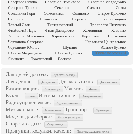
Северное Бутово
Северное Измайлово
Северное Медведково
Северное Тушино
Северный
Силино
Сокол
Соколиная Гора
Сокольники
Солнцево
Старое Крюково
Строгино
Таганский
Тверской
Текстильщики
Тёплый Стан
Тимирязевский
Тропарёво-Никулино
Филёвский Парк
Фили-Давыдково
Хамовники
Ховрино
Хорошёво-Мнёвники
Хорошёвский
Царицыно
Черёмушки
Чертаново Северное
Чертаново Центральное
Чертаново Южное
Щукино
Южное Бутово
Южнопортовый
Южное Медведково
Южное Тушино
Якиманка
Ярославский
Ясенево
Для детей до года:
Для детей до года
Для девочек:
Для мальчиков:
Для девочек
Для мальчиков
Развивающие:
Мягкие:
Развивающие
Мягкие
Куклы:
Интерактивные:
Куклы
Интерактивные
Радиоуправляемые:
Радиоуправляемые
Музыкальные:
Транспорт:
Музыкальные
Транспорт
Модели для сборки:
Модели для сборки
Спорт и отдых:
Спорт и отдых
Прыгунки, ходунки, качели:
Прыгунки, ходунки, качели