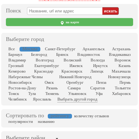
Поиск
на карте
Выберите город
Москва
Все
Санкт-Петербург
Архангельск
Астрахань
Барнаул
Белгород
Брянск
Владивосток
Владикавказ
Владимир
Волгоград
Волжский
Вологда
Воронеж
Грозный
Екатеринбург
Ижевск
Иркутск
Казань
Кемерово
Краснодар
Красноярск
Липецк
Махачкала
Набережные Челны
Нижний Новгород
Новокузнецк
Новосибирск
Омск
Оренбург
Пенза
Пермь
Ростов-на-Дону
Рязань
Самара
Саратов
Тольятти
Томск
Тула
Тюмень
Ульяновск
Уфа
Хабаровск
Челябинск
Ярославль
Выбрать другой город
Сортировать по
рейтингу
количеству отзывов
популярности
названию
Выберите район