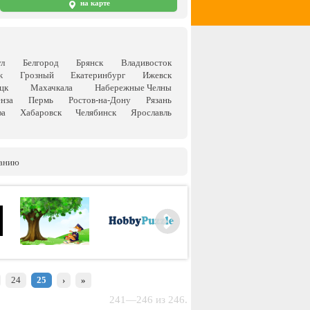
на карте
ул
Белгород
Брянск
Владивосток
ж
Грозный
Екатеринбург
Ижевск
цк
Махачкала
Набережные Челны
нза
Пермь
Ростов-на-Дону
Рязань
фа
Хабаровск
Челябинск
Ярославль
ванию
24
25
›
»
241—246 из 246.