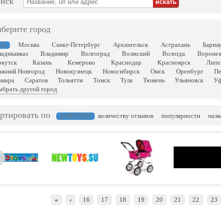
иск
берите город
се
Москва
Санкт-Петербург
Архангельск
Астрахань
Барна
адикавказ
Владимир
Волгоград
Волжский
Вологда
Вороне
ркутск
Казань
Кемерово
Краснодар
Красноярск
Липе
ижний Новгород
Новокузнецк
Новосибирск
Омск
Оренбург
Пе
амара
Саратов
Тольятти
Томск
Тула
Тюмень
Ульяновск
У
брать другой город
ртировать по
рейтингу
количеству отзывов
популярности
наз
«
‹
16
17
18
19
20
21
22
23