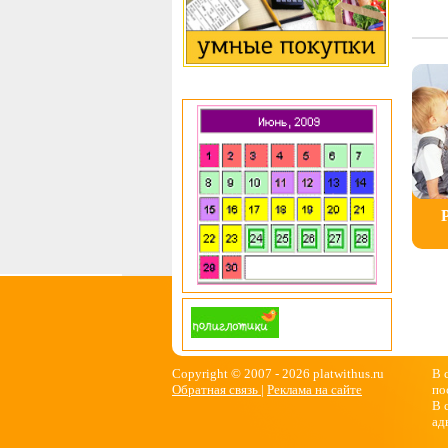
Copyright © 2007 -
2026 platwithus.ru
В 
Обратная связь
|
Реклама на сайте
по
В 
ад