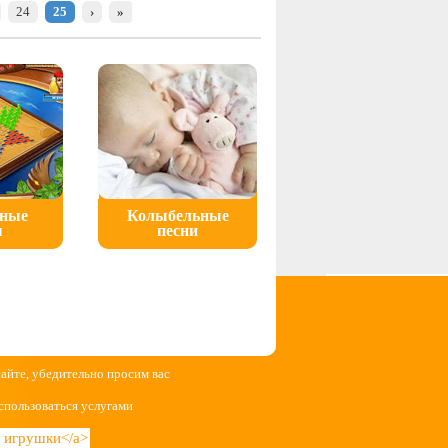
24
25
›
»
ьные
Колыбельные
ы
песни
сайте, убедительно просим вас
спользоваться услугами
ие игрушки</a>