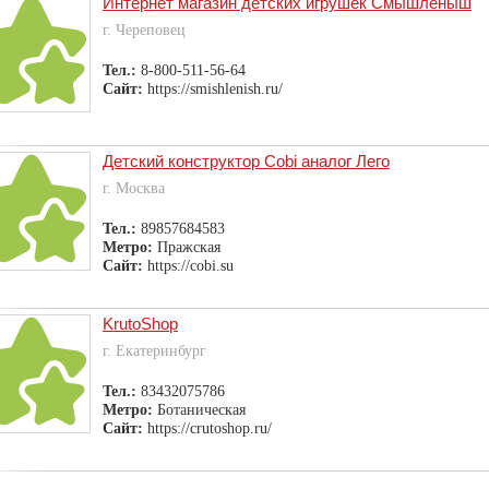
Интернет магазин детских игрушек Смышлёныш
г. Череповец
Тел.:
8-800-511-56-64
Сайт:
https://smishlenish.ru/
Детский конструктор Cobi аналог Лего
г. Москва
Тел.:
89857684583
Метро:
Пражская
Сайт:
https://cobi.su
KrutoShop
г. Екатеринбург
Тел.:
83432075786
Метро:
Ботаническая
Сайт:
https://crutoshop.ru/