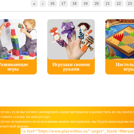
«
‹
16
17
18
19
20
21
22
23
Развивающие
Игрушки своими
Настол
игры
руками
игр
случае, если вы хотите скопировать наши материалы и разместить их на своем 
ставить ссылку на наш ресурс.
случае незаконного использования наших материалов, мы будем вынуждены во
вокатской фирмы.
<a href="https://www.playwithus.ru/" target=_blank>Мягк