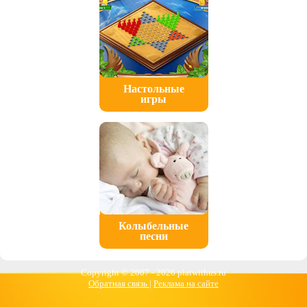
Настольные
игры
Колыбельные
песни
Copyright © 2007 -
2026 platwithus.ru
Обратная связь
|
Реклама на сайте