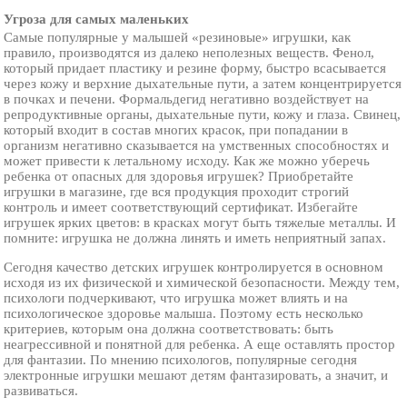
Угроза для самых маленьких
Самые популярные у малышей «резиновые» игрушки, как
правило, производятся из далеко неполезных веществ. Фенол,
который придает пластику и резине форму, быстро всасывается
через кожу и верхние дыхательные пути, а затем концентрируется
в почках и печени. Формальдегид негативно воздействует на
репродуктивные органы, дыхательные пути, кожу и глаза. Свинец,
который входит в состав многих красок, при попадании в
организм негативно сказывается на умственных способностях и
может привести к летальному исходу. Как же можно уберечь
ребенка от опасных для здоровья игрушек? Приобретайте
игрушки в магазине, где вся продукция проходит строгий
контроль и имеет соответствующий сертификат. Избегайте
игрушек ярких цветов: в красках могут быть тяжелые металлы. И
помните: игрушка не должна линять и иметь неприятный запах.
Сегодня качество детских игрушек контролируется в основном
исходя из их физической и химической безопасности. Между тем,
психологи подчеркивают, что игрушка может влиять и на
психологическое здоровье малыша. Поэтому есть несколько
критериев, которым она должна соответствовать: быть
неагрессивной и понятной для ребенка. А еще оставлять простор
для фантазии. По мнению психологов, популярные сегодня
электронные игрушки мешают детям фантазировать, а значит, и
развиваться.