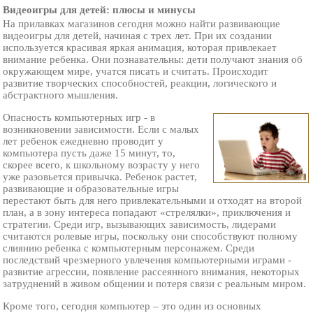
Видеоигры для детей: плюсы и минусы
На прилавках магазинов сегодня можно найти развивающие
видеоигры для детей, начиная с трех лет. При их создании
используется красивая яркая анимация, которая привлекает
внимание ребенка. Они познавательны: дети получают знания об
окружающем мире, учатся писать и считать. Происходит
развитие творческих способностей, реакции, логического и
абстрактного мышления.
Опасность компьютерных игр - в
возникновении зависимости. Если с малых
лет ребенок ежедневно проводит у
компьютера пусть даже 15 минут, то,
скорее всего, к школьному возрасту у него
уже разовьется привычка. Ребенок растет,
развивающие и образовательные игры
перестают быть для него привлекательными и отходят на второй
план, а в зону интереса попадают «стрелялки», приключения и
стратегии. Среди игр, вызывающих зависимость, лидерами
считаются ролевые игры, поскольку они способствуют полному
слиянию ребенка с компьютерным персонажем. Среди
последствий чрезмерного увлечения компьютерными играми -
развитие агрессии, появление рассеянного внимания, некоторых
затруднений в живом общении и потеря связи с реальным миром.
Кроме того, сегодня компьютер – это один из основных