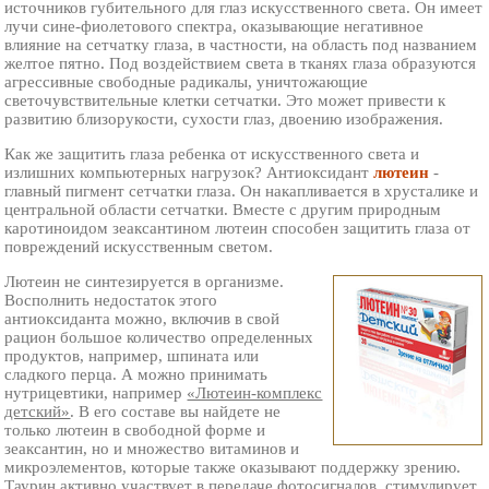
источников губительного для глаз искусственного света. Он имеет
лучи сине-фиолетового спектра, оказывающие негативное
влияние на сетчатку глаза, в частности, на область под названием
желтое пятно. Под воздействием света в тканях глаза образуются
агрессивные свободные радикалы, уничтожающие
светочувствительные клетки сетчатки. Это может привести к
развитию близорукости, сухости глаз, двоению изображения.
Как же защитить глаза ребенка от искусственного света и
излишних компьютерных нагрузок? Антиоксидант
лютеин
-
главный пигмент сетчатки глаза. Он накапливается в хрусталике и
центральной области сетчатки. Вместе с другим природным
каротиноидом зеаксантином лютеин способен защитить глаза от
повреждений искусственным светом.
Лютеин не синтезируется в организме.
Восполнить недостаток этого
антиоксиданта можно, включив в свой
рацион большое количество определенных
продуктов, например, шпината или
сладкого перца. А можно принимать
нутрицевтики, например
«Лютеин-комплекс
детский»
. В его составе вы найдете не
только лютеин в свободной форме и
зеаксантин, но и множество витаминов и
микроэлементов, которые также оказывают поддержку зрению.
Таурин активно участвует в передаче фотосигналов, стимулирует