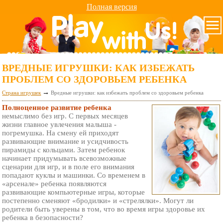
Полная версия
ВРЕДНЫЕ ИГРУШКИ: КАК ИЗБЕЖАТЬ
ПРОБЛЕМ СО ЗДОРОВЬЕМ РЕБЕНКА
→
Страна игрушек
Вредные игрушки: как избежать проблем со здоровьем ребенка
Полноценное развитие ребенка
немыслимо без игр. С первых месяцев
жизни главное увлечения малыша -
погремушка. На смену ей приходят
развивающие внимание и усидчивость
пирамиды с кольцами. Затем ребенок
начинает придумывать всевозможные
сценарии для игр, и в поле его внимания
попадают куклы и машинки. Со временем в
«арсенале» ребенка появляются
развивающие компьютерные игры, которые
постепенно сменяют «бродилки» и «стрелялки». Могут ли
родители быть уверены в том, что во время игры здоровье их
ребенка в безопасности?