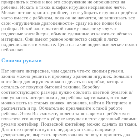
прикрепить к стене и все это сооружение не опрокинется на
ребёнка. Искать в таких шкафах игрушки несравнимо легче.
Мелкие детали хранить удобнее, а вот убирать игрушки придётся
часто вместе с ребёнком, пока он не научится, не запихивать все
свои «игрушечные драгоценности» сразу на все полки без
разбора. Некой альтернативой такому шкафчику служат
подвесные контейнеры, обычно сделанные из какого-то лёгкого
материала. Они имеют разное количество секций и легко
подвешиваются в комнате. Цена на такие подвесные легкие полки
небольшая.
Своими руками
Нет ничего интереснее, чем сделать что-то своими руками,
заодно можно решить и проблему хранения игрушек. Большой
контейнер для игрушек можно сделать из коробки, которая
осталась от покупки бытовой техники. Коробку
соответствующего размера нужно обклеить цветной бумагой и/
или украсить интересными для ребёнка картинками, которые
можно взять из старых книжек, журналов, найти в Интернете и
распечатать и пр. Обязательно привлекайте к такой работе
ребёнка. Этим Вы сможете, полено занять время с ребёнком и
повысите его интерес к уборке игрушек в этот сделанный своими
руками контейнер. Подвесной контейнер можно сделать из ткани.
Для этого придётся купить недорогую ткань, например
декоративную, вырезать прямоугольник основу и пришить два –