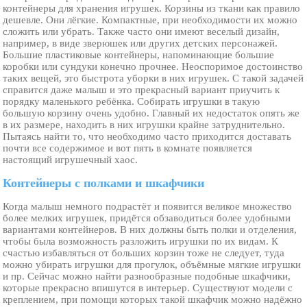
контейнеры для хранения игрушек. Корзины из ткани как правило
дешевле. Они лёгкие. Компактные, при необходимости их можно
сложить или убрать. Также часто они имеют веселый дизайн,
например, в виде зверюшек или других детских персонажей.
Большие пластиковые контейнеры, напоминающие большие
коробки или сундуки конечно прочнее. Неоспоримое достоинство
таких вещей, это быстрота уборки в них игрушек. С такой задачей
справится даже малыш и это прекрасный вариант приучить к
порядку маленького ребёнка. Собирать игрушки в такую
большую корзину очень удобно. Главный их недостаток опять же
в их размере, находить в них игрушки крайне затруднительно.
Пытаясь найти то, что необходимо часто приходится доставать
почти все содержимое и вот пять в комнате появляется
настоящий игрушечный хаос.
Контейнеры с полками и шкафчики
Когда малыш немного подрастёт и появится великое множество
более мелких игрушек, придётся обзаводиться более удобными
вариантами контейнеров. В них должны быть полки и отделения,
чтобы была возможность разложить игрушки по их видам. К
счастью избавляться от больших корзин тоже не следует, туда
можно убирать игрушки для прогулок, объёмные мягкие игрушки
и пр. Сейчас можно найти разнообразные подобные шкафчики,
которые прекрасно впишутся в интерьер. Существуют модели с
креплением, при помощи которых такой шкафчик можно надёжно