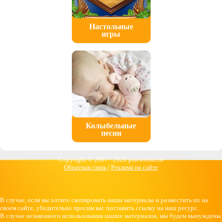
Настольные
игры
Колыбельные
песни
Copyright © 2007 -
2026 platwithus.ru
Обратная связь
|
Реклама на сайте
В случае, если вы хотите скопировать наши материалы и разместить их на
своем сайте, убедительно просим вас поставить ссылку на наш ресурс.
В случае незаконного использования наших материалов, мы будем вынуждены