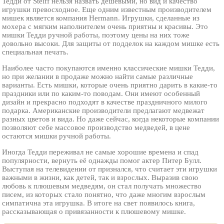
Тедди от Steiff нельзя назвать дешевыми, но вид и качество
игрушки превосходное. Еще одним известным производителем
мишек является компания Hermann. Игрушки, сделанные из
мохера с мягким наполнителем очень приятны и красивы. Это
мишки Тедди ручной работы, поэтому цены на них тоже
довольно высоки. Для защиты от подделок на каждом мишке есть
специальная печать.
Наиболее часто покупаются именно классические мишки Тедди,
но при желании в продаже можно найти самые различные
варианты. Есть мишки, которые очень приятно дарить в какие-то
праздники или по каким-то поводам. Они имеют особенный
дизайн и прекрасно подходят в качестве праздничного милого
подарка. Американские производители предлагают медвежат
разных цветов и вида. Но даже сейчас, когда некоторые компании
позволяют себе массовое производство медведей, в цене
остаются мишки ручной работы.
Иногда Тедди переживал не самые хорошие времена и спад
популярности, вернуть её однажды помог актер Питер Булл.
Выступая на телевидении от признался, что считает эти игрушки
важными в жизни, как детей, так и взрослых. Выразив свою
любовь к плюшевым медведям, он стал получать множество
писем, из которых стало понятно, что даже многим взрослым
симпатична эта игрушка. В итоге на свет появилось книга,
рассказывающая о привязанности к плюшевому мишке.