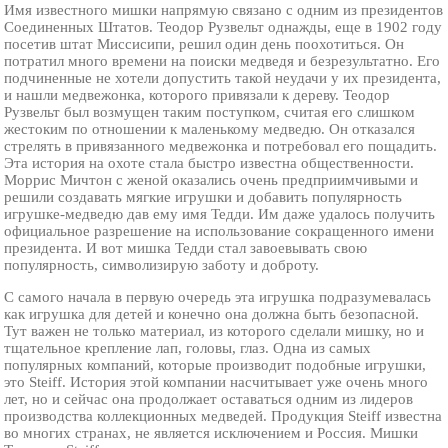
Имя известного мишки напрямую связано с одним из президентов
Соединенных Штатов. Теодор Рузвельт однажды, еще в 1902 году
посетив штат Миссисипи, решил один день поохотиться. Он
потратил много времени на поиски медведя и безрезультатно. Его
подчиненные не хотели допустить такой неудачи у их президента,
и нашли медвежонка, которого привязали к дереву. Теодор
Рузвельт был возмущен таким поступком, считая его слишком
жестоким по отношении к маленькому медведю. Он отказался
стрелять в привязанного медвежонка и потребовал его пощадить.
Эта история на охоте стала быстро известна общественности.
Моррис Мичтон с женой оказались очень предприимчивыми и
решили создавать мягкие игрушки и добавить популярность
игрушке-медведю дав ему имя Тедди. Им даже удалось получить
официальное разрешение на использование сокращенного имени
президента. И вот мишка Тедди стал завоевывать свою
популярность, символизирую заботу и доброту.
С самого начала в первую очередь эта игрушка подразумевалась
как игрушка для детей и конечно она должна быть безопасной.
Тут важен не только материал, из которого сделали мишку, но и
тщательное крепление лап, головы, глаз. Одна из самых
популярных компаний, которые производит подобные игрушки,
это Steiff. История этой компании насчитывает уже очень много
лет, но и сейчас она продолжает оставаться одним из лидеров
производства коллекционных медведей. Продукция Steiff известна
во многих странах, не является исключением и Россия. Мишки