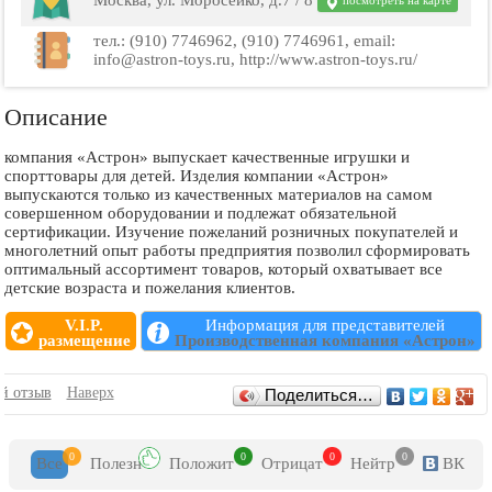
Москва, ул. Моросейко, д.7 / 8
посмотреть на карте
тел.: (910) 7746962, (910) 7746961, email:
info@astron-toys.ru, http://www.astron-toys.ru/
Описание
компания «Астрон» выпускает качественные игрушки и
спорттовары для детей. Изделия компании «Астрон»
выпускаются только из качественных материалов на самом
совершенном оборудовании и подлежат обязательной
сертификации. Изучение пожеланий розничных покупателей и
многолетний опыт работы предприятия позволил сформировать
оптимальный ассортимент товаров, который охватывает все
детские возраста и пожелания клиентов.
V.I.P.
Информация для представителей
размещение
Производственная компания «Астрон»
Отзывы
й отзыв
Наверх
Поделиться…
0
0
0
0
Все
Полезн
Положит
Отрицат
Нейтр
ВК