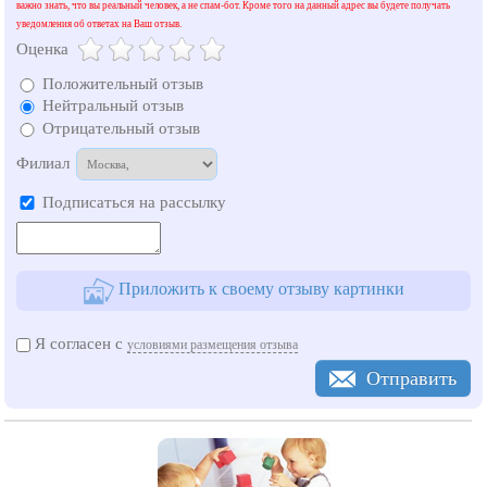
Москва
важно знать, что вы реальный человек, а не спам-бот. Кроме того на данный адрес вы будете получать
Санкт-Петербург
уведомления об ответах на Ваш отзыв.
Оценка
Архангельск
Астрахань
Положительный отзыв
Балаково
Нейтральный отзыв
Балашиха
Отрицательный отзыв
Барнаул
Владимир
Филиал
Волгоград
Волгодонск
Подписаться на рассылку
Волжский
Воронеж
Екатеринбург
Ижевск
Казань
Приложить к своему отзыву картинки
Каменск-Уральский
Красногорск
Краснодар
Я согласен с
условиями размещения отзыва
Красноярск
Курган
Отправить
Липецк
Магнитогорск
Нижневартовск
Нижнекамск
Нижний Новгород
Нижний Тагил