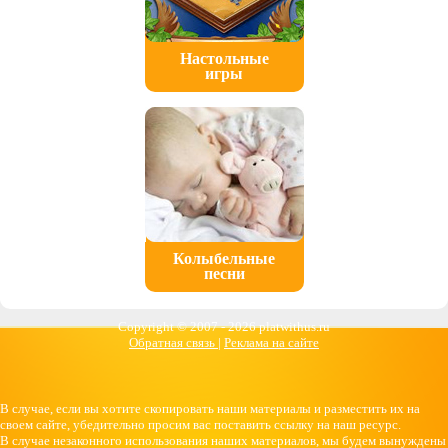
Настольные
игры
Колыбельные
песни
Copyright © 2007 -
2026 platwithus.ru
Обратная связь
|
Реклама на сайте
В случае, если вы хотите скопировать наши материалы и разместить их на
своем сайте, убедительно просим вас поставить ссылку на наш ресурс.
В случае незаконного использования наших материалов, мы будем вынуждены