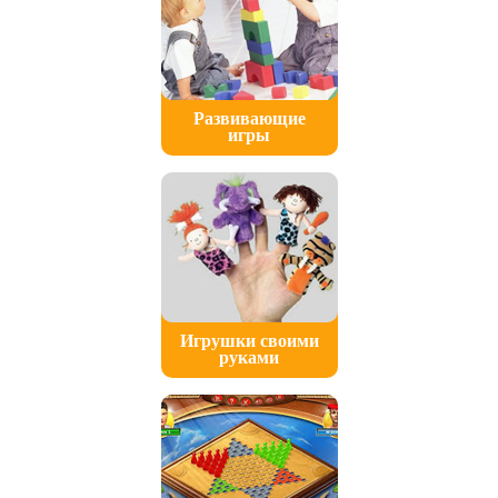
Новосибирск
Омск
Орел
Оренбург
Орехово-Зуево
Пермь
Развивающие
Пятигорск
игры
Ростов-на-Дону
Самара
Саратов
Ставрополь
Старый Оскол
Стерлитамак
Тамбов
Тверь
Тольятти
Томск
Тула
Игрушки своими
руками
Тюмень