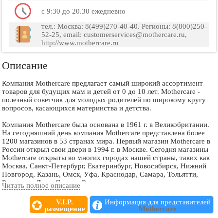
с 9:30 до 20.30 ежедневно
тел.: Москва: 8(499)270-40-40. Регионы: 8(800)250-
52-25, email: customerservices@mothercare.ru,
http://www.mothercare.ru
Описание
Компания Mothercare предлагает самый широкий ассортимент
товаров для будущих мам и детей от 0 до 10 лет. Mothercare -
полезный советчик для молодых родителей по широкому кругу
вопросов, касающихся материнства и детства.
Компания Mothercare была основана в 1961 г. в Великобритании.
На сегодняшний день компания Mothercare представлена более
1200 магазинов в 53 странах мира. Первый магазин Mothercare в
России открыл свои двери в 1994 г. в Москве. Сегодня магазины
Mothercare открыты во многих городах нашей страны, таких как
Москва, Санкт-Петербург, Екатеринбург, Новосибирск, Нижний
Новгород, Казань, Омск, Уфа, Краснодар, Самара, Тольятти,
Ростов-на-Дону, Сургут, Рязань и др.
Читать полное описание
В каждом магазине Mothercare вы найдете:
V.I.P.
Информация для представителей
размещение
Mothercare
• товары для будущих мам: одежду, белье, аксессуары, косметику