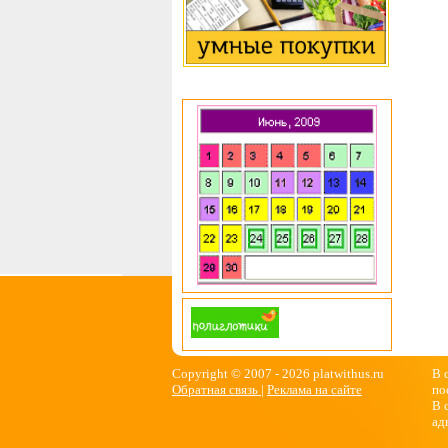
Copyright © 2007 -
2026 platwithus.ru
В 
Обратная связь
|
Реклама на сайте
по
В 
ад