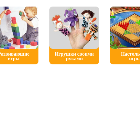
Развивающие
Игрушки своими
Настол
игры
руками
игр