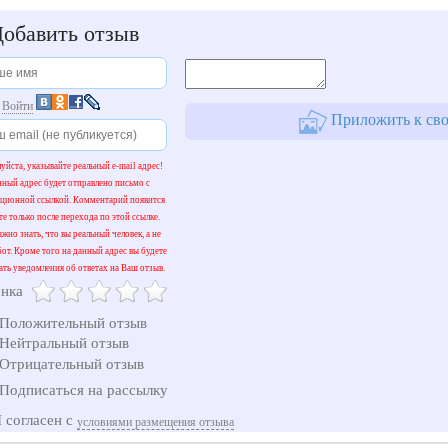
обавить отзыв
и
Войти
Приложить к сво
уйста, указывайте реальный e-mail адрес!
нный адрес будет отправлено письмо с
ационной ссылкой. Комментарий появится
те только после перехода по этой ссылке.
жно знать, что вы реальный человек, а не
бот. Кроме того на данный адрес вы будете
ать уведомления об ответах на Ваш отзыв.
нка
Положительный отзыв
Нейтральный отзыв
Отрицательный отзыв
Подписаться на рассылку
 согласен с
условиями размещения отзыва