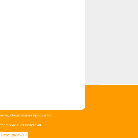
сайте, убедительно просим вас
спользоваться услугами
ие игрушки</a>