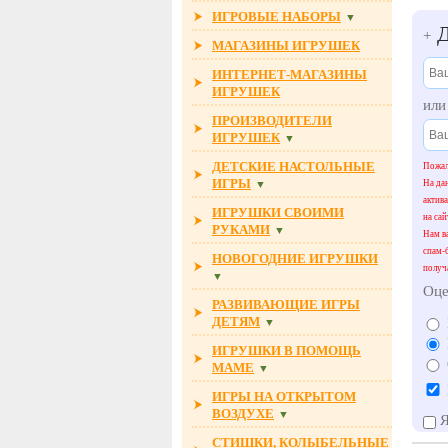
ИГРОВЫЕ НАБОРЫ
▼
Д
+
МАГАЗИНЫ ИГРУШЕК
ИНТЕРНЕТ-МАГАЗИНЫ
ИГРУШЕК
ил
ПРОИЗВОДИТЕЛИ
ИГРУШЕК
▼
ДЕТСКИЕ НАСТОЛЬНЫЕ
Пожал
ИГРЫ
На да
▼
актив
ИГРУШКИ СВОИМИ
на сай
РУКАМИ
▼
Нам ва
спам-
НОВОГОДНИЕ ИГРУШКИ
получ
▼
Оце
РАЗВИВАЮЩИЕ ИГРЫ
ДЕТЯМ
▼
ИГРУШКИ В ПОМОЩЬ
МАМЕ
▼
ИГРЫ НА ОТКРЫТОМ
ВОЗДУХЕ
▼
Я
СТИШКИ, КОЛЫБЕЛЬНЫЕ