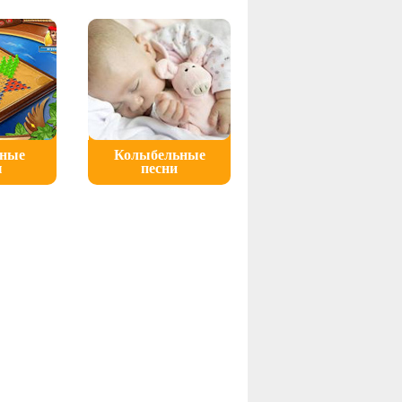
ьные
Колыбельные
ы
песни