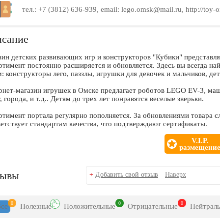
тел.: +7 (3812) 636-939, email: lego.omsk@mail.ru, http://toy-
сание
ин детcких развивающих игр и конструкторов "Кубики" представля
ртимент постоянно расширяется и обновляется. Здесь вы всегда н
: конструкторы лего, паззлы, игрушки для девочек и мальчиков, де
рнет-магазин игрушек в Омске предлагает роботов LEGO EV-3, маш
, города, и т.д.. Детям до трех лет понравятся веселые зверьки.
тимент портала регулярно пополняется. За обновлениями товара с
етствует стандартам качества, что подтверждают сертификаты.
V.I.P.
размещени
зывы
+
Добавить свой отзыв
Наверх
0
0
0
Все
Полезн
ые
Положит
ельные
Отрицат
ельные
Нейтр
ал