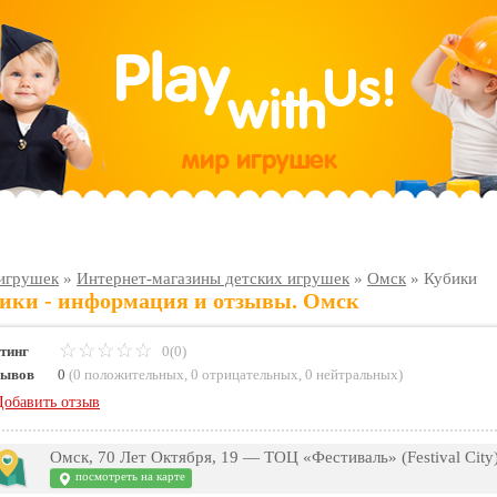
игрушек
»
Интернет-магазины детских игрушек
»
Омск
»
Кубики
ики - информация и отзывы. Омск
тинг
0(0)
зывов
0
(
0 положительных
,
0 отрицательных
,
0 нейтральных
)
Добавить отзыв
Омск, 70 Лет Октября, 19 — ТОЦ «Фестиваль» (Festival City)
посмотреть на карте