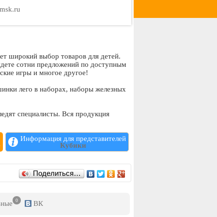
omsk.ru
ет широкий выбор товаров для детей.
айдете сотни предложений по доступным
тские игры и многое другое!
инки лего в наборах, наборы железных
ледят специалисты. Вся продукция
Информация для представителей
е
Кубики
Поделиться…
0
ьные
ВК