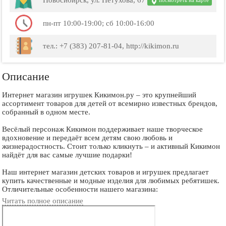
Новосибирск, ул. Петухова, 67
посмотреть на карте
пн-пт 10:00-19:00; сб 10:00-16:00
тел.: +7 (383) 207-81-04, http://kikimon.ru
Описание
Интернет магазин игрушек Кикимон.ру – это крупнейший
ассортимент товаров для детей от всемирно известных брендов,
собранный в одном месте.
Весёлый персонаж Кикимон поддерживает наше творческое
вдохновение и передаёт всем детям свою любовь и
жизнерадостность. Стоит только кликнуть – и активный Кикимон
найдёт для вас самые лучшие подарки!
Наш интернет магазин детских товаров и игрушек предлагает
купить качественные и модные изделия для любимых ребятишек.
Отличительные особенности нашего магазина:
Читать полное описание
Кикимон имеет широкую географию продаж! Благодаря
многочисленным филиалам в регионах, через наш интернет
магазин детских игрушек можно купить товары с доставкой в