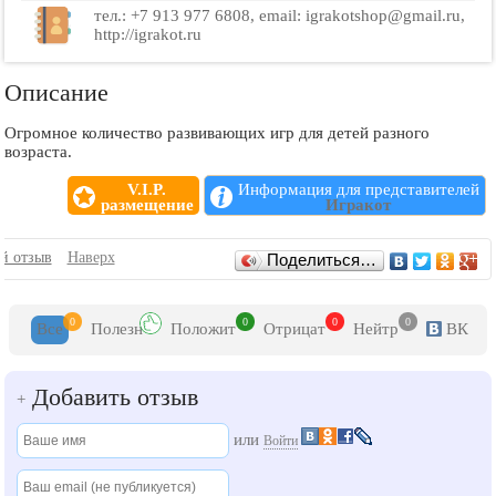
тел.: +7 913 977 6808, email: igrakotshop@gmail.ru,
http://igrakot.ru
Описание
Огромное количество развивающих игр для детей разного
возраста.
V.I.P.
Информация для представителей
размещение
Игракот
Отзывы
й отзыв
Наверх
Поделиться…
0
0
0
0
Все
Полезн
Положит
Отрицат
Нейтр
ВК
Добавить отзыв
+
или
Войти