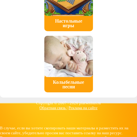
Настольные
игры
Колыбельные
песни
Copyright © 2007 -
2026 platwithus.ru
Обратная связь
|
Реклама на сайте
В случае, если вы хотите скопировать наши материалы и разместить их на
своем сайте, убедительно просим вас поставить ссылку на наш ресурс.