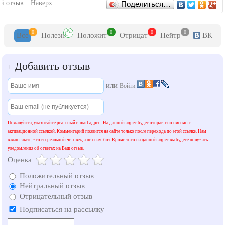
Отзывы
й отзыв
Наверх
Поделиться…
0
0
0
0
Все
Полезн
Положит
Отрицат
Нейтр
ВК
Добавить отзыв
+
или
Войти
Пожалуйста, указывайте реальный e-mail адрес! На данный адрес будет отправлено письмо с
активационной ссылкой. Комментарий появится на сайте только после перехода по этой ссылке. Нам
важно знать, что вы реальный человек, а не спам-бот. Кроме того на данный адрес вы будете получать
уведомления об ответах на Ваш отзыв.
Оценка
Положительный отзыв
Нейтральный отзыв
Отрицательный отзыв
Подписаться на рассылку