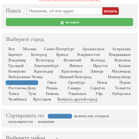
Поиск
на карте
Выберите город
Все
Москва
Санкт-Петербург
Архангельск
Астрахань
Барнаул
Белгород
Брянск
Владивосток
Владикавказ
Владимир
Волгоград
Волжский
Вологда
Воронеж
Грозный
Екатеринбург
Ижевск
Иркутск
Казань
Кемерово
Краснодар
Красноярск
Липецк
Махачкала
Набережные Челны
Нижний Новгород
Новокузнецк
Новосибирск
Омск
Оренбург
Пенза
Пермь
Ростов-на-Дону
Рязань
Самара
Саратов
Тольятти
Томск
Тула
Тюмень
Ульяновск
Уфа
Хабаровск
Челябинск
Ярославль
Выбрать другой город
Сортировать по
рейтингу
количеству отзывов
популярности
названию
Выберите район