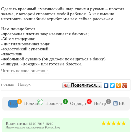
Сделать красивый «магический» шар своими руками – простая
задача, с которой справится любой ребенок. А как именно
изготовить волшебный атрибут мы вам сейчас расскажем.
Нам понадобится:
-прозрачная плотно закрывающаяся баночка;
-50 мл глицерина;
- дистиллированная вода;
-водостойкий суперклей;
-пластилин;
-небольшой сувенир (он должен помещаться в банку)
-мишура, «дождик» или готовые блестки.
Читать полное описание
1). Возьмем пластилин, разомнем его и с помощью суперклея
приклеим к внутренней части крышки.
Отзывы
2). Сверху на получившийся постамент приклеим сувенир.
й отзыв
Наверх
Поделиться…
3). Нарежем мишуру или «дождик».
4). Кладем получившиеся блестки в банку.
5). Выливаем глицерин, добавляем воду. Пропорции вы можете
2
2
0
0
Все
Полезн
Положит
Отрицат
Нейтр
ВК
определить самостоятельно: чем больше глицерина – тем
медленнее будут опускаться блестки в нашем шаре.
6). Закручиваем банку.
Валентина
Переворачиваем – вуаля, наш «шар» готов!
15.02.2015 18:19
Местоположение пользователя: Россия, Елец