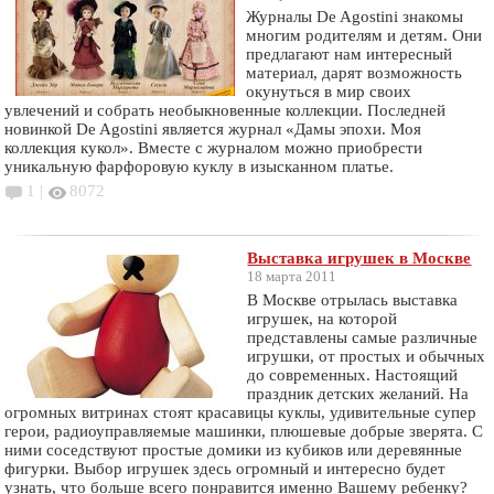
Журналы De Agostini знакомы
многим родителям и детям. Они
предлагают нам интересный
материал, дарят возможность
окунуться в мир своих
увлечений и собрать необыкновенные коллекции. Последней
новинкой De Agostini является журнал «Дамы эпохи. Моя
коллекция кукол». Вместе с журналом можно приобрести
уникальную фарфоровую куклу в изысканном платье.
1 |
8072
Выставка игрушек в Москве
18 марта 2011
В Москве отрылась выставка
игрушек, на которой
представлены самые различные
игрушки, от простых и обычных
до современных. Настоящий
праздник детских желаний. На
огромных витринах стоят красавицы куклы, удивительные супер
герои, радиоуправляемые машинки, плюшевые добрые зверята. С
ними соседствуют простые домики из кубиков или деревянные
фигурки. Выбор игрушек здесь огромный и интересно будет
узнать, что больше всего понравится именно Вашему ребенку?