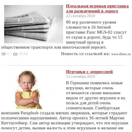
Идеальная игровая приставка
для развлечений в дороге
22 сентября 2010
80 игр различного уровня
сложности в 16 битной
приставке Func MGS-02 спасут
от скуки в дороге, будь то 15
минутный проезд в
общественном транспорте или многочасовой перелет.
0 |
3044
Новость со ссылкой на:
www.dfunc.ru
Игрушки с депрессией
12 сентября 2010
В Германии появились новые
игрушки, которые очень
отличаются своим внешним
видом от других игрушек и их
польза для детей очень
сомнительная. Гамбургская
компания Paraplush создала мягких зверюшек, которые страдают
психическими нарушениями. Автор проекта 36-летней Мартин
Киттштейнер. Сам автор коллекции утверждает, что эти игрушки
помогут детям, вызвав жалость к этим игрушкам и желание им