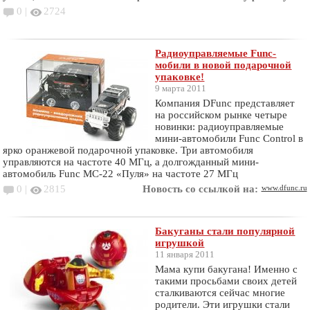
0 |
2724
Радиоуправляемые Func-
мобили в новой подарочной
упаковке!
9 марта 2011
Компания DFunc представляет
на российском рынке четыре
новинки: радиоуправляемые
мини-автомобили Func Control в
ярко оранжевой подарочной упаковке. Три автомобиля
управляются на частоте 40 МГц, а долгожданный мини-
автомобиль Func MC-22 «Пуля» на частоте 27 МГц
0 |
2815
Новость со ссылкой на:
www.dfunc.ru
Бакуганы стали популярной
игрушкой
11 января 2011
Мама купи бакугана! Именно с
такими просьбами своих детей
сталкиваются сейчас многие
родители. Эти игрушки стали