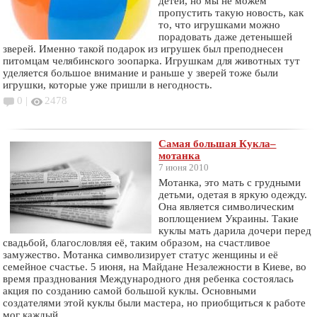
детей, но мы не можем
пропустить такую новость, как
то, что игрушками можно
порадовать даже детенышей
зверей. Именно такой подарок из игрушек был преподнесен
питомцам челябинского зоопарка. Игрушкам для животных тут
уделяется большое внимание и раньше у зверей тоже были
игрушки, которые уже пришли в негодность.
0 |
2478
Самая большая Кукла–
мотанка
7 июня 2010
Мотанка, это мать с грудными
детьми, одетая в яркую одежду.
Она является символическим
воплощением Украины. Такие
куклы мать дарила дочери перед
свадьбой, благословляя её, таким образом, на счастливое
замужество. Мотанка символизирует статус женщины и её
семейное счастье. 5 июня, на Майдане Незалежности в Киеве, во
время празднования Международного дня ребенка состоялась
акция по созданию самой большой куклы. Основными
создателями этой куклы были мастера, но приобщиться к работе
мог каждый.