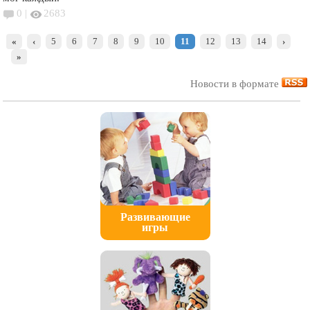
0 |
2683
«
‹
5
6
7
8
9
10
11
12
13
14
›
»
Новости в формате
Развивающие
игры