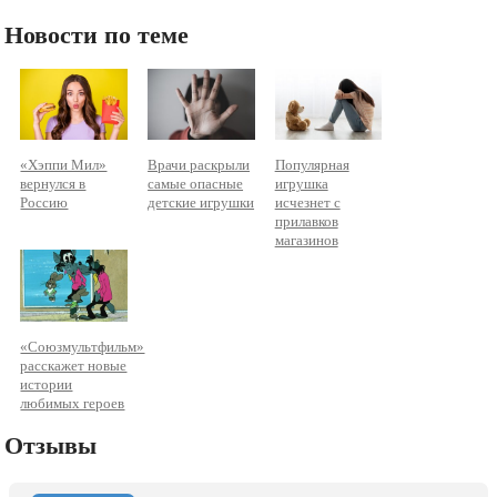
Новости по теме
«Хэппи Мил»
Врачи раскрыли
Популярная
вернулся в
самые опасные
игрушка
Россию
детские игрушки
исчезнет с
прилавков
магазинов
«Союзмультфильм»
расскажет новые
истории
любимых героев
Отзывы